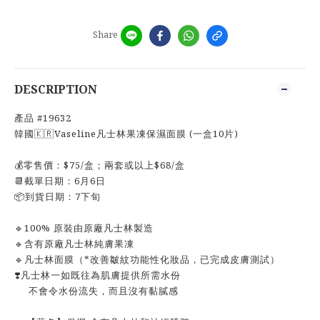
Share
DESCRIPTION
產品 #19632
韓國🇰🇷Vaseline凡士林果凍保濕面膜 (一盒10片)
💰零售價：$75/盒；兩套或以上$68/盒
📆截單日期：6月6日
📦到貨日期：7下旬
🔹100% 原裝由原廠凡士林製造
🔹含有原廠凡士林純膚果凍 ​
🔹凡士林面膜（*改善皺紋功能性化妝品，​已完成皮膚測試）​
​❣️凡士林一如既往為肌膚提供所需水份​
不會令水份流失，而且沒有黏膩感​