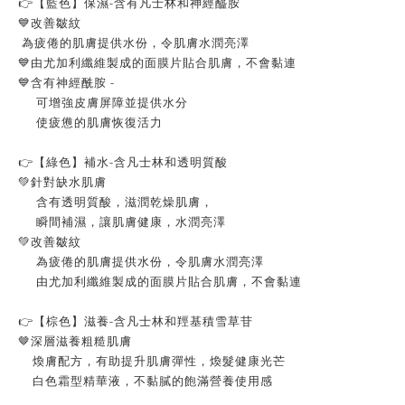
👉【藍色】保濕-含有凡士林和神經醯胺
💙改善皺紋​
為疲倦的肌膚提供水份，令肌膚水潤亮澤​
💙由尤加利纖維製成的面膜片貼合肌膚，​不會黏連​
​💙含有神經酰胺 - ​
可增強皮膚屏障並提供水分​
使疲憊的肌膚恢復活力
👉【綠色】補水-含凡士林和透明質酸
💚針對缺水肌膚
含有透明質酸，滋潤乾燥肌膚，​
瞬間補濕，讓肌膚健康，水潤亮澤​
💚改善皺紋​
為疲倦的肌膚提供水份，令肌膚水潤亮澤​
​ 由尤加利纖維製成的面膜片貼合肌膚，不會黏連
👉【棕色】滋養-含凡士林和羥基積雪草苷
🤎深層滋養粗糙肌膚
煥膚配方，有助提升肌膚彈性，煥髮健康光芒
白色霜型精華液，不黏膩的飽滿營養使用感