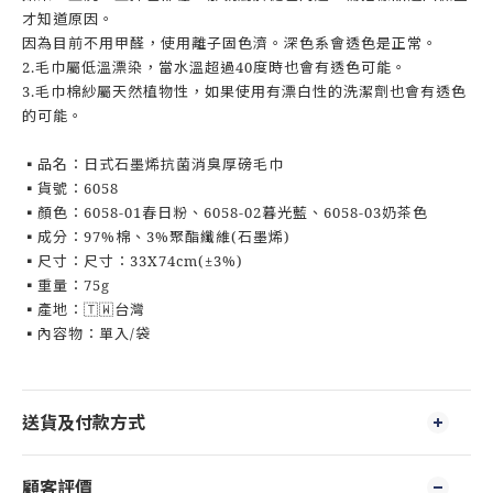
才知道原因。
因為目前不用甲醛，使用離子固色濟。深色系會透色是正常。
2.毛巾屬低溫漂染，當水溫超過40度時也會有透色可能。
3.毛巾棉紗屬天然植物性，如果使用有漂白性的洗潔劑也會有透色
的可能。
▪️品名：日式石墨烯抗菌消臭厚磅毛巾
▪️貨號：6058
▪️顏色：6058-01春日粉、6058-02暮光藍、6058-03奶茶色
▪️成分：97%棉、3%聚酯纖維(石墨烯)
▪️尺寸：尺寸：33X74cm(±3%)
▪️重量：75g
▪️產地：🇹🇼台灣
▪️內容物：單入/袋
送貨及付款方式
顧客評價