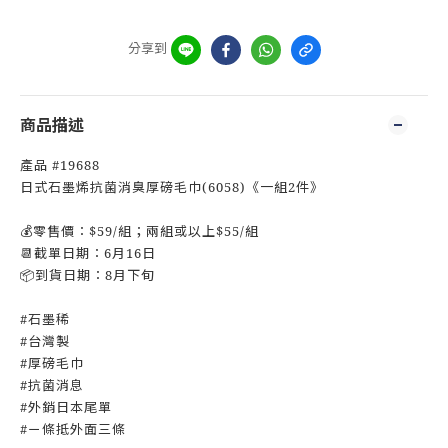
分享到
商品描述
產品 #19688
日式石墨烯抗菌消臭厚磅毛巾(6058)《一組2件》
💰零售價：$59/組；兩組或以上$55/組
📆截單日期：6月16日
📦到貨日期：8月下旬
#石墨稀
#台灣製
#厚磅毛巾
#抗菌消息
#外銷日本尾單
#ㄧ條抵外面三條