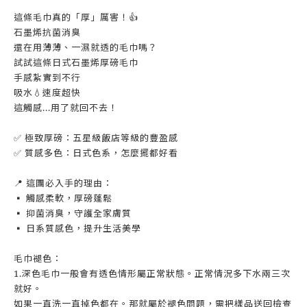
這條毛巾真的「厚」厲害！👍
石墨烯抗菌消臭
還在用薄薄、一濕就透的毛巾嗎？
試試這條日式石墨烯厚磅毛巾
手感紮實到不行
吸水💧速度超快
這觸感...用了就回不去！
✅ 極致厚磅：五星級飯店等級的豐盈感
✅ 質感多色：日式色系，怎麼擺都好看
📍 這團必入手的理由：
▪️ 觸感柔軟，厚磅蓬鬆
▪️ 抑菌消臭，守護全家膚質
▪️ 日系質感色，提升生活美學
毛巾褪色：
1.深色毛巾一般會有透色情形屬正常狀態。正常情況多下水兩三次
就好。
如果一直洗一直掉色都在。那就屬於褪色問題，需把樣品送回檢查