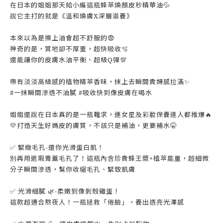
在日本的姐姐那天給小編這瓶蜂萃煥顏皮秒精華油💦
說它主打的就是《溫和煥膚X深層滋養》
本來以為是擦上油會超不舒服的😨
神奇的是，質地卻不厚重，超快吸收🫧
還能讓你的皮膚水油平衡、超級Q彈💯
帶有淡淡高級感的植物精萃香味，抹上去瞬間貴婦感拉滿✨
#一抹瞬間滲透不油膩 #吸收快到像皮膚在喝水
姐姐還說在日本真的是一瓶難求，連女星及彩妝保養達人都推爆🔥
💛打造天生好媽皮的膚質，不該只是補油，更要補水🤫
✅ 緊緻毛孔-還你光滑蛋白肌！
別再用遮瑕膏蓋毛孔了！這瓶內含珍貴蜂王漿+植萃能量，超細微
分子瞬間滲透，幫你收縮毛孔、緊致肌膚
✅ 光滑細膩 🌿-柔嫩到像剝殼雞蛋！
這款超適合熬夜人！一瓶拯救「倦臉」，養出透亮光澤感