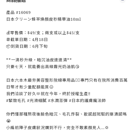
商品描述
產品 #16069
日本クリーン蜂萃煥顏皮秒精華油10ml
💰零售價：$49/支；兩支或以上$45/支
📆截單日期：4月18日
📦到貨日期：6月下旬
**一滴秒升級，暗沉油皮速速清**
只要七天，就能養出高級霧光奶油肌😘
日本六本木最夯美容整形院線專用品👨‍⚕️專門只有在院所消費百萬
日幣才有少量配額能買😖
我們洽談了好久🫶就在今年，終於授權生產‼️
#緊致毛孔 #光滑細膩 #水潤澎彈 #日本的護膚魔法師
你們懂那種熬夜後臉色暗沉、毛孔炸裂、妝感超斑駁的崩潰感嗎
😭
小編前陣子皮膚狀況爛到不行，完全不敢素顏見人…💢