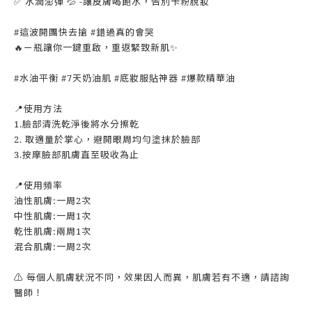
✅ 水潤澎彈 💦 -讓皮膚喝飽水，告別卡粉脫妝
#這波開團快去搶 #錯過真的會哭
🔥ㄧ瓶讓你一鍵重啟，重返緊致新肌✨
#水油平衡 #7天奶油肌 #底妝服貼神器 #爆款精華油
📍使用方法
1.臉部清洗乾淨後將水分擦乾
2. 取適量於掌心，避開眼周均勻塗抹於臉部
3.按摩臉部肌膚直至吸收為止
📍使用頻率
油性肌膚:一周2次
中性肌膚:一周1次
乾性肌膚:兩周1次
混合肌膚:一周2次
⚠ 每個人肌膚狀況不同，效果因人而異，肌膚若有不適，請諮詢
醫師！