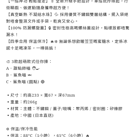
【一指神功 輕鬆提走】☝️ 全新升級手把設計，單指就拎得起，行
街睇戲、做運動隨身攜帶超方便！
【真空斷熱 不凝結水珠】💦 採用優質不鏽鋼雙層結構，擺入袋絕
對唔會整濕文件或手袋，乾爽又安心。
【100% 防漏螺旋蓋】🔒 密封性極高嘅螺絲蓋設計，點樣放都唔驚
漏水！
【四季合用 保溫保冷】🔥❄️ 無論係想飲暖笠笠嘅蜜糖水，定係冰
感十足嘅凍茶，一樽搞掂！
🎨 3款超萌款式任你揀：
A．甜點師喵 🧑‍🍳
B．鯊魚喵 🦈
C．鯊魚喵 (圓點) 🔵
▪️尺寸：約高233 × 寬67 × 深67mm
▪️重量：約266g
▪️材質：主體：不鏽鋼 / 蓋子/吸嘴：聚丙烯 / 密封圈：矽橡膠
▪️產地：中國 (日本直送)
❄️ 保溫/保冷性能
▪️保溫：88°C（1小時），65°C（6小時）🔥