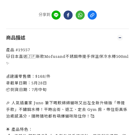
分享到
商品描述
產品 #19557
🐱日本直送🇯🇵新款Mofusand不銹鋼帶提手保溫保冷水樽500ml
✨
💰建議零售價：$168/件
📆截單日期：5月28日
📦到貨日期：7月中旬
🎉 人氣插畫家 Juno 筆下嘅軟綿綿貓咪又出左全新升級版「帶提
手款」不鏽鋼水樽！平時出街、返工、定去 Gym 房，帶住佢真係
治癒感滿分，隨時隨地都有萌爆貓咪陪住你！🥰
🌟 產品特色：