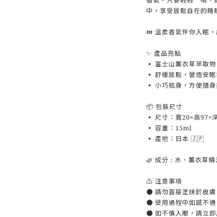
中，享受放鬆自在的睡
💤 溫柔香氣伴你入眠
✨ 產品亮點
▪️ 富士山薰衣草萃取
▪️ 舒緩放鬆，營造安
▪️ 小巧瓶身，方便隨
📦 包裝尺寸
▪️ 尺寸：寬20×高97×
▪️ 容量：15ml
▪️ 產地：日本 🇯🇵
🌿 成分 : 水、薰
⚠️ 注意事項
● 請勿直接塗抹於皮膚
● 使用過程中如感不
● 如不慎入眼，請立