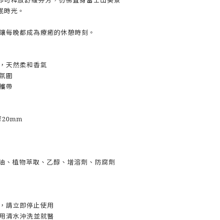
眠時光。
，讓每晚都成為療癒的休憩時刻。
物，天然柔和香氣
眠氛圍
身攜帶
深20mm
衣草精油、植物萃取、乙醇、增溶劑、防腐劑
適，請立即停止使用
即用清水沖洗並就醫