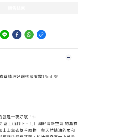
販售結束
薰衣草精油好眠枕頭噴霧15ml 💜
的就是一夜好眠！✨
於 富士山腳下、河口湖畔清新空氣 的薰衣
富士山薰衣草萃取物」與天然精油的柔和
即可釋放舒緩芬芳，彷彿置身富士山美景