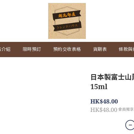
店介紹
限時預訂
預約交收表格
貨期表
條款與
日本製富士山
15ml
HK$48.00
HK$48.00
會員獨享