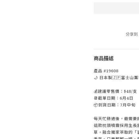
分享到
商品描述
產品 #19608
🌙 日本製🇯🇵富士山
💰建議零售價：$48/支
📆截單日期：6月4日
📦到貨日期：7月中旬
每天忙碌過後，最需要
這款枕頭噴霧採用生長
草，融合獨家萃取的「
香氣。只要輕輕一噴，