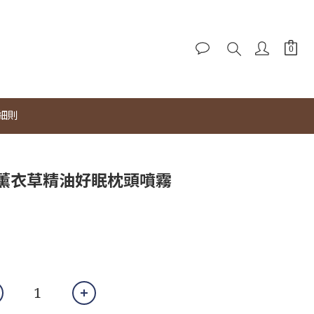
細則
薰衣草精油好眠枕頭噴霧