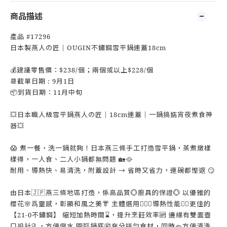
商品描述
產品 #17296
日本製燕人の匠｜OUGIN不鏽鋼雪平鍋連蓋18cm
💰建議零售價：$238/個；兩個或以上$228/個
📆截單日期 : 9月1日
📦到貨日期：11月中旬
💥日本職人級雪平鍋燕人の匠｜18cm連蓋｜一鍋搞掂宵夜煮食神
器💥
😱 煮一餐，洗一鍋就夠！日本燕三條手工打造雪平鍋，蒸煮燉樣
樣得，一人食、二人小鍋都無問題 🏡🥘
耐用、導熱快、易清洗，附蓋設計 → 省時又省力，連碗都慳返 😏
由日本🇯🇵燕三條地區打造，係高品質💮廚具的保證💮 以優雅的
櫻花🌸爲靈感，彰顯和風之美👘 主體選用💁🏻‍♀導熱性能❤‍🔥更佳的
【21-0不鏽鋼】 縮短加熱時間⌛，提升烹飪效率🆙 邊緣有雙面壺
口設計🫗，方便倒水 圓弧鍋底🉑充分拌勻食材，同時🧽方便清洗