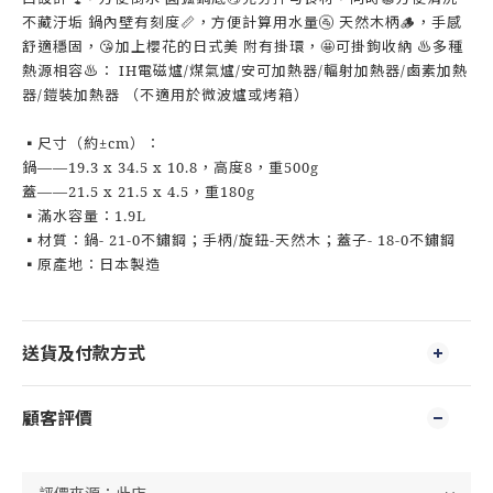
不藏汙垢 鍋內壁有刻度📏，方便計算用水量🚰 天然木柄🪵，手感
舒適穩固，😘加上櫻花的日式美 附有掛環，🤩可掛鉤收納 ♨多種
熱源相容♨： IH電磁爐/煤氣爐/安可加熱器/輻射加熱器/鹵素加熱
器/鎧裝加熱器 （不適用於微波爐或烤箱）
▪尺寸（約±cm）：
鍋——19.3 x 34.5 x 10.8，高度8，重500g
蓋——21.5 x 21.5 x 4.5，重180g
▪滿水容量：1.9L
▪材質：鍋- 21-0不鏽鋼；手柄/旋鈕-天然木；蓋子- 18-0不鏽鋼
▪原產地：日本製造
送貨及付款方式
顧客評價