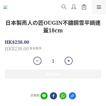
日本製燕人の匠OUGIN不鏽鋼雪平鍋連
蓋18cm
HK$238.00
HK$238.00
會員獨享
販售結束
分享到