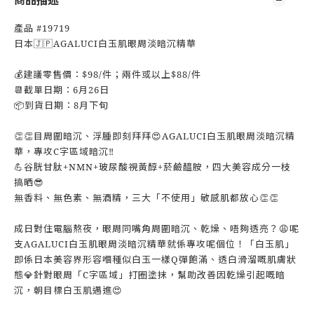
商品描述
產品 #19719
日本🇯🇵AGALUCI白玉肌眼周淡暗沉精華
💰建議零售價：$98/件；兩件或以上$88/件
📆截單日期：6月26日
📦到貨日期：8月下旬
👏👏目周圍暗沉、浮腫即刻拜拜😍AGALUCI白玉肌眼周淡暗沉精
華，專攻C字區域暗沉‼️
💪谷胱甘肽+NMN+玻尿酸視黃醇+菸鹼醯胺，四大美容成分一枝
搞晒😎
無香料、無色素、無酒精，三大「不使用」敏感肌都放心👏👏
成日對住電腦熬夜，眼周同嘴角周圍暗沉、乾燥、唔夠透亮？😩呢
支AGALUCI白玉肌眼周淡暗沉精華就係專攻呢個位！「白玉肌」
即係日本美容界形容嗰種似白玉一樣Q彈飽滿、透白滑溜嘅肌膚狀
態💎針對眼周「C字區域」打圈塗抹，幫助改善因乾燥引起嘅暗
沉，朝目標白玉肌邁進😍