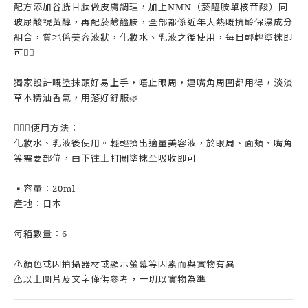
配方添加谷胱甘肽做皮膚調理，加上NMN（菸醯胺單核苷酸）同
玻尿酸視黃醇，再配菸鹼醯胺，全部都係近年大熱嘅抗齡保濕成分
組合，質地係美容液狀，化妝水、乳液之後使用，每日輕輕塗抹即
可👍🏻
獨家設計嘅塗抹頭好易上手，唔止眼周，連嘴角周圍都用得，淡淡
草本精油香氣，用落好舒服🌿
💁🏻‍♀️使用方法：
化妝水、乳液後使用。輕輕擠出適量美容液，於眼周、面頰、嘴角
等需要部位，由下往上打圈塗抹至吸收即可
▪️容量：20ml
產地：日本
每箱數量：6
⚠️顏色或因拍攝器材或顯示螢幕等因素而與實物有異
⚠️以上圖片及文字僅供參考，一切以實物為準