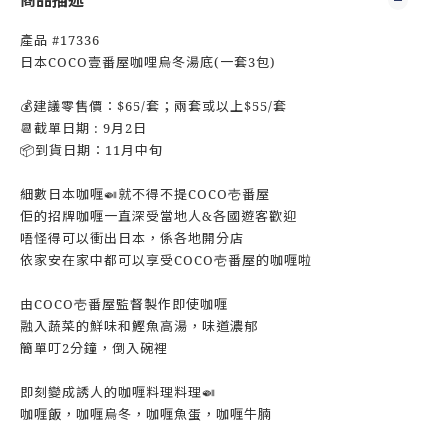
商品描述
產品 #17336
日本COCO壹番屋咖哩烏冬湯底(一套3包)
💰建議零售價：$65/套；兩套或以上$55/套
📆截單日期 : 9月2日
📦到貨日期：11月中旬
細數日本咖喱🍛就不得不提COCO壱番屋
佢的招牌咖喱一直深受當地人&各國遊客歡迎
唔怪得可以衝出日本，係各地開分店
依家安在家中都可以享受COCO壱番屋的咖喱啦
由COCO壱番屋監督製作即使咖喱
融入蔬菜的鮮味和鰹魚高湯，味道濃郁
簡單叮2分鐘，倒入碗裡
即刻變成誘人的咖喱料理料理🍛
咖喱飯，咖喱烏冬，咖喱魚蛋，咖喱牛腩