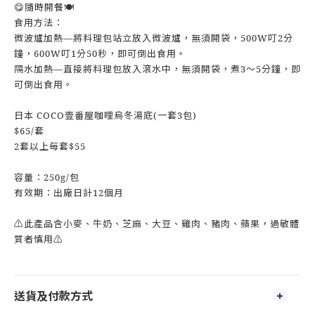
😋隨時開餐🍽
食用方法：
微波爐加熱—將料理包站立放入微波爐，無須開袋，500W叮2分
鐘，600W叮1分50秒，即可倒出食用。
隔水加熱—直接將料理包放入滾水中，無須開袋，煮3～5分鐘，即
可倒出食用。
日本 COCO壹番屋咖哩烏冬湯底(一套3包)
$65/套
2套以上每套$55
容量：250g/包
有效期：出廠日計12個月
⚠此產品含小麥、牛奶、芝麻、大豆、雞肉、豬肉、蘋果，過敏體
質者慎用⚠
送貨及付款方式