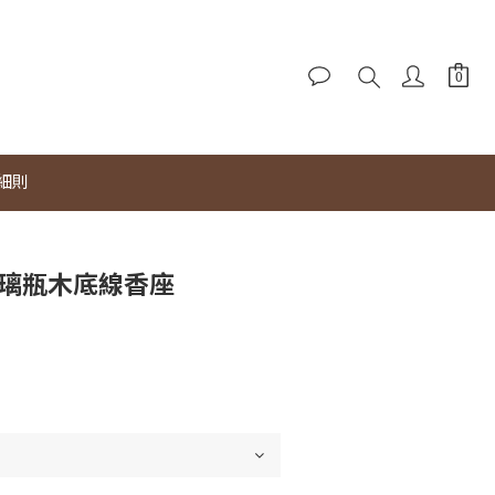
細則
玻璃瓶木底線香座