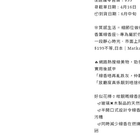
📆截單日期 : 4月16日
📦到貨日期：6月中旬
🌸質感生活 = 細節位
香薰線香座✨專為屬於你
一段靜心時光．市面上同
$199不等,日本｜Ma
🔥網路熱搜級美物，勁
實用後感💬
「線香唔再亂跌灰，仲
「放廳度真係靚到唔捨得
好似花樽🏺咁靚嘅線香
🪔玻璃✖木製品的天然
🪔半開口式設計令線香
污糟
🪔同時減少線香在燃燒
🆙