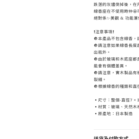
跌落的灰燼倒掉後，在
線香座在不使用時仲🤩
絕對係✨美觀 & 功能兼
❗注意事項❗
🔘本產品不包含線香，
🔘請注意如果線香長度
出瓶外。
🔘由於玻璃和木底座
能會有個體差異。
🔘請注意，實木製品
裂縫。
🔘根據線香的種類和
▪尺寸：整個-直徑7 × 
▪材質：玻璃、天然木
▪原產地：日本製造
送貨及付款方式