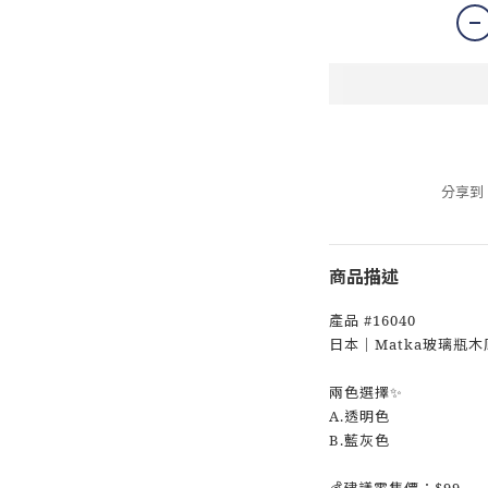
分享到
商品描述
產品 #16040
日本｜Matka玻璃瓶
兩色選擇✨
A.透明色
B.藍灰色
💰建議零售價：$99