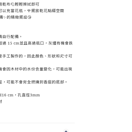
用乾布🧻輕輕擦拭即可
可以充當花瓶，🌹擺放乾花點綴空間
備✨的精緻擺設😘
請自行配備。
超過 15 cm並且高過瓶口，灰燼有機會跌
都是手工製作的，因此顏色、形狀和尺寸可
有機會因木材中的水份含量變化，可能出現
直徑，可能不會完全燃燒到香座的底部。
H16 cm，孔直徑3mm
材