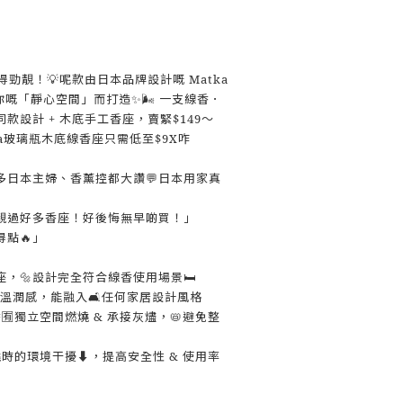
做得勁靚！💡呢款由日本品牌設計嘅 Matka
嘅「靜心空間」而打造✨🌬 一支線香．
款設計 + 木底手工香座，賣緊$149～
tka玻璃瓶木底線香座只需低至$9X咋
多日本主婦、香薰控都大讚💬日本用家真
靚過好多香座！好後悔無早啲買！」
點🔥」
座，🔩設計完全符合線香使用場景🛏
溫潤感，能融入🛋任何家居設計風格
🈶獨立空間燃燒 & 承接灰燼，📛避免整
時的環境干擾⬇，提高安全性 & 使用率