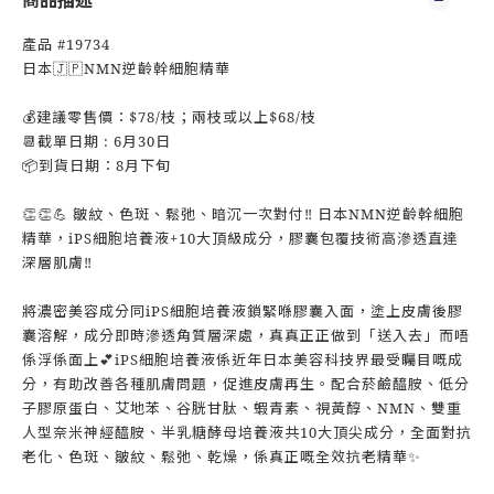
商品描述
產品 #19734
日本🇯🇵NMN逆齡幹細胞精華
💰建議零售價：$78/枝；兩枝或以上$68/枝
📆截單日期 : 6月30日
📦到貨日期：8月下旬
👏👏💪 皺紋、色斑、鬆弛、暗沉一次對付‼️ 日本NMN逆齡幹細胞
精華，iPS細胞培養液+10大頂級成分，膠囊包覆技術高滲透直達
深層肌膚‼️
將濃密美容成分同iPS細胞培養液鎖緊喺膠囊入面，塗上皮膚後膠
囊溶解，成分即時滲透角質層深處，真真正正做到「送入去」而唔
係浮係面上💕iPS細胞培養液係近年日本美容科技界最受矚目嘅成
分，有助改善各種肌膚問題，促進皮膚再生。配合菸鹼醯胺、低分
子膠原蛋白、艾地苯、谷胱甘肽、蝦青素、視黃醇、NMN、雙重
人型奈米神經醯胺、半乳糖酵母培養液共10大頂尖成分，全面對抗
老化、色斑、皺紋、鬆弛、乾燥，係真正嘅全效抗老精華✨