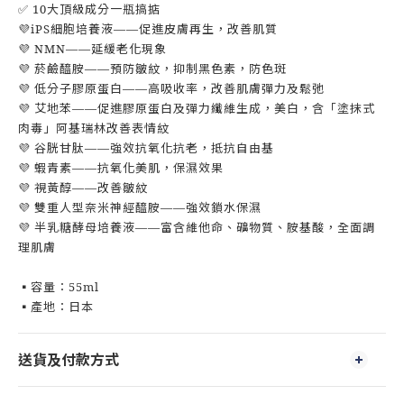
✅ 10大頂級成分一瓶搞掂
💜iPS細胞培養液——促進皮膚再生，改善肌質
💜 NMN——延緩老化現象
💜 菸鹼醯胺——預防皺紋，抑制黑色素，防色斑
💜 低分子膠原蛋白——高吸收率，改善肌膚彈力及鬆弛
💜 艾地苯——促進膠原蛋白及彈力纖維生成，美白，含「塗抹式
肉毒」阿基瑞林改善表情紋
💜 谷胱甘肽——強效抗氧化抗老，抵抗自由基
💜 蝦青素——抗氧化美肌，保濕效果
💜 視黃醇——改善皺紋
💜 雙重人型奈米神經醯胺——強效鎖水保濕
💜 半乳糖酵母培養液——富含維他命、礦物質、胺基酸，全面調
理肌膚
▪️容量：55ml
▪️產地：日本
送貨及付款方式