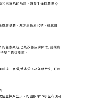
緊緻和抗衰老的功效，讓雙手保持潤澤 Q
使皮膚濕潤，減少黑色素沉積，細膩白
的色素顆粒,也能改善皮膚彈性, 延緩皮
使得雙手恢復柔軟。
形成一層膜,使水分不易蒸發散失, 可以
用
紋位置搽厚些少，打圈按摩15秒左右便可