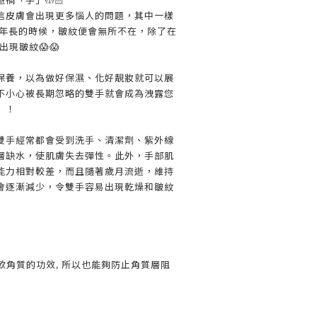
信皮膚會出現更多惱人的問題，其中一樣
了年長的時候，皺紋便會無所不在，除了在
現皺紋😱😱
保養，以為做好保濕、化好靚妝就可以展
不小心被長期忽略的雙手就會成為洩露您
」！
雙手經常都會受到洗手、清潔劑、紫外線
層缺水，使肌膚失去彈性。此外，手部肌
能力相對較差，而且隨著歲月流逝，維持
會逐漸減少，令雙手容易出現乾燥和皺紋
柔軟角質的功效, 所以也能夠防止角質層阻