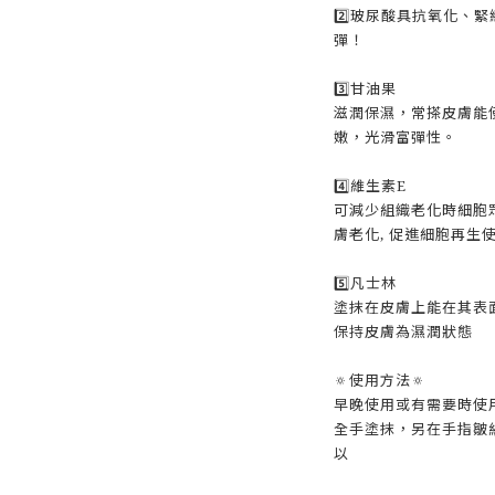
2️⃣玻尿酸具抗氧化、
彈！
3️⃣甘油果
滋潤保濕，常搽皮膚能
嫩，光滑富彈性。
4️⃣維生素E
可減少組織老化時細胞眾
膚老化, 促進細胞再生
5️⃣凡士林
塗抹在皮膚上能在其表面
保持皮膚為濕潤狀態
🔅使用方法🔅
早晚使用或有需要時使
全手塗抹，另在手指皺
以