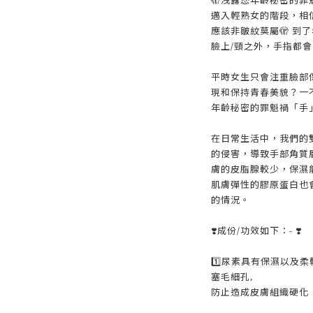
邁入輕熟女的階段，相
應該非皺紋莫屬🫣 到
臉上/頸之外，手指都會出
平時女生只會注重臉部
現和保持青春美貌？一
年齡秘密的罪魁禍「手
在日常生活中，我們的
的侵害，導致手部角質
膚的皮脂腺較少，保濕
肌膚彈性的膠原蛋白也
的情況。
❣️成份/功效如下：- ❣️
1️⃣尿素具有保濕以及
塞毛細孔,
防止造成皮膚組織硬化