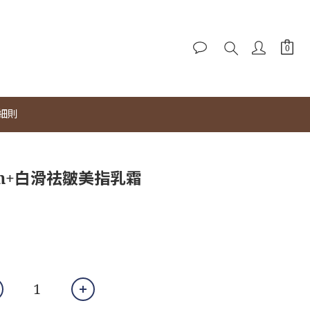
細則
een+白滑祛皺美指乳霜