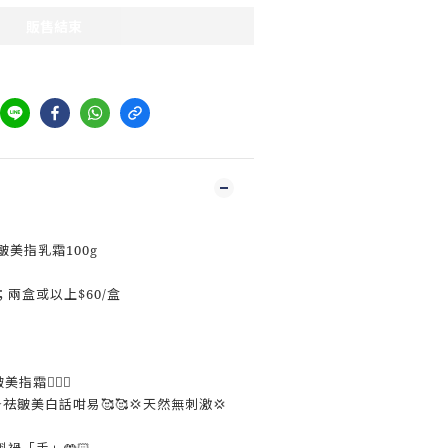
販售結束
祛皺美指乳霜100g
；兩盒或以上$60/盒
指霜💁🏻‍♀️
️祛皺美白話咁易🥰🥰💢天然無刺激💢
禍「手」🤲🏻