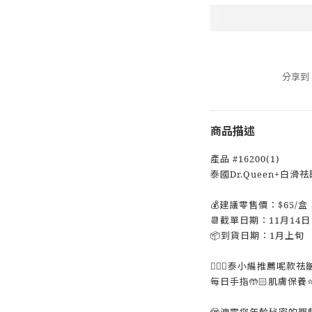
分享到
商品描述
產品 #16200(1)
泰國Dr.Queen+白滑
💰建議零售價：$65/盒
📆截單日期：11月14日
📦到貨日期：1月上旬
💁🏻‍♀️泰小編推薦呢款祛皺美
每日手指🤲🏻肌膚保養⭐
🫣洩露您年齡秘密的罪魁