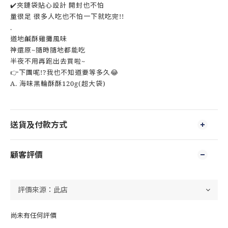
✔️夾鏈袋貼心設計 開封也不怕
量很足 很多人吃也不怕一下就吃完!!
.
道地鹹酥雞攤風味
神還原~隨時隨地都能吃
半夜不用再跑出去買啦~
👉下團呢!?我也不知道要等多久😂
A. 海味黑輪酥酥120g(超大袋)
送貨及付款方式
顧客評價
尚未有任何評價