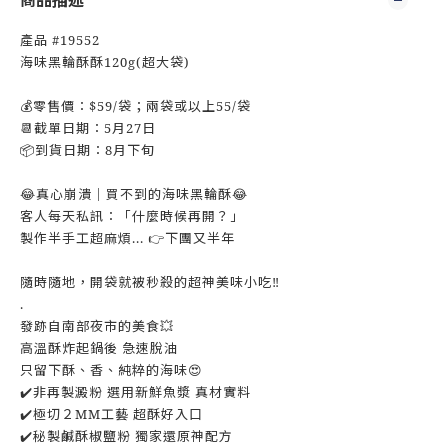
商品描述
產品 #19552
海味黑輪酥酥120g(超大袋)
💰零售價：$59/袋；兩袋或以上55/袋
📆截單日期：5月27日
📦到貨日期：8月下旬
😂真心崩潰｜買不到的海味黑輪酥😂
客人每天私訊：「什麼時候再開？」
製作半手工超麻煩... 👉下團又半年
隨時隨地，開袋就被秒殺的超神美味小吃‼️
.
發跡自南部夜市的美食💥
高溫酥炸起鍋後 急速脫油
只留下酥、香、純粹的海味😍
✔️非再製澱粉 選用新鮮魚漿 真材實料
✔️極切２MM工藝 超酥好入口
✔️秘製鹹酥椒鹽粉 獨家還原神配方