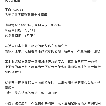
商品描述
產品 #19731
溫美活®️便攜熱敷頸椎按摩儀
💰零售價：$69/個；兩個或以上$59/個
📆截單日期：6月29日
📦到貨日期：8月下旬
最近去日本出差、旅遊的朋友都在討論它😳
很多人原本只是抱著買來試試看的心態...結果用一次直接離不開🥰
原本我還以為又是什麼網紅炒起來的產品，直到自己買了一台🤔
按下去的那一刻，原本動一下就卡卡作響的肩頸💥馬上迎來一陣紓
壓的感覺💨
就像有一位專屬的日本頂級按摩師，正用著剛剛好的掌心溫度和指
關節👊
把脖子後方結塊的疲勞一顆一顆揉開💆‍♂️
外面沙龍油壓按一次隨便都要噴掉千元，重點是按完隔天立刻打回