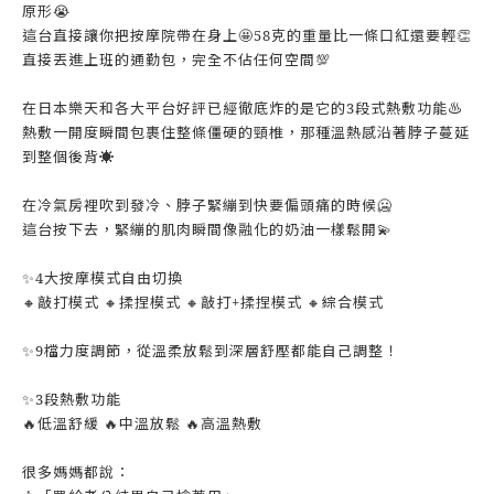
原形😭
這台直接讓你把按摩院帶在身上🤩58克的重量比一條口紅還要輕👏
直接丟進上班的通勤包，完全不佔任何空間💯
在日本樂天和各大平台好評已經徹底炸的是它的3段式熱敷功能♨️
熱敷一開度瞬間包裹住整條僵硬的頸椎，那種溫熱感沿著脖子蔓延
到整個後背☀️
在冷氣房裡吹到發冷、脖子緊繃到快要偏頭痛的時候🥶
這台按下去，緊繃的肌肉瞬間像融化的奶油一樣鬆開💫
✨4大按摩模式自由切換
🔸敲打模式 🔸揉捏模式 🔸敲打+揉捏模式 🔸綜合模式
✨9檔力度調節，從溫柔放鬆到深層舒壓都能自己調整！
✨3段熱敷功能
🔥低溫舒緩 🔥中溫放鬆 🔥高溫熱敷
很多媽媽都說：