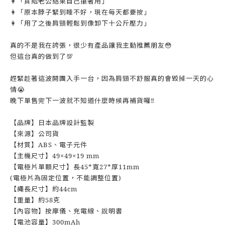
👩「買給老公結果自己搶著用」
👩「原本脖子緊到睡不好，現在每天都要按」
👩「用了之後肩頸輕鬆到像卸下十公斤壓力」
真的不是我在誇張，很少有產品讓我主動推薦朋友😳
但這台真的做到了💯
趕緊趁著這波開團入手一台，因為肩頸不舒服真的會毀掉一天的心
情😭
晚下單售完下一波就不知道什麼時候再補貨囉‼️
【品牌】日本品牌設計監製
【來源】公司貨
【材質】ABS、電子元件
【主機尺寸】49×49×19 mm
【電極片單顆尺寸】長45*寬27*厚11mm
(電極片為固定位置，不能調整位置)
【繩長尺寸】約44cm
【重量】約58克
【內容物】按摩儀、充電線、說明書
【電池容量】300mAh