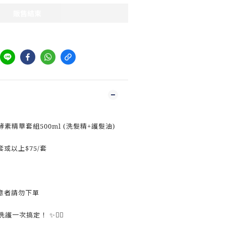
販售結束
酵素精華套組500ml (洗髮精+護髮油)
套或以上$75/套
意者請勿下單
洗護一次搞定！ ✨💆‍♀️