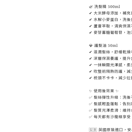
🌿 洗髮精 500ml
✔ 大米酵母添加，補
✔ 水解小麥蛋白，洗
✔ 蘆薈萃取，清爽保濕
✔ 麥芽寡糖葡萄苷，
💎 護髮油 50ml
✔ 滋潤髮絲，舒緩乾
✔ 深層保濕養護，提
✔ 一抹瞬間光澤感，柔
✔ 吹整前隔熱防護，減
✔ 梳頭不卡卡，減少
✨ 使用後效果 ✨
✅ 髮絲彈性升級：洗
✅ 髮感輕盈蓬鬆：告
✅ 髮質光澤柔滑：維
✅ 每天都有沙龍級享
🇬🇧 英國原裝進口，