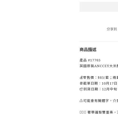
分享到
商品描述
產品 #17765
英國原裝ANCCEY大米
💰零售價：$85/套；兩
📆截單日期：10月17日
📦到貨日期：12月中旬
⚠️可能會有簡體字，介
💆‍♀️✨ 奢華護髮雙重奏，