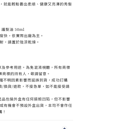
驟，就能輕鬆養出柔順、健康又亮澤的秀髮
 護髮油 50ml
速度快，依實際出廠為主。
直射，請置於陰涼乾燥。
。
分享及參考用途。為免混淆視聽，所有商標
牌商標的持有人，敬請留意。
各種不明因素影響而延誤到貨，成功訂購
貨/換貨/退款，不接急單，如不能接受請
致產品包裝外盒有任何損毀凹陷，但不影響
，或有機會不預設外盒出貨，本司不會作任
購！