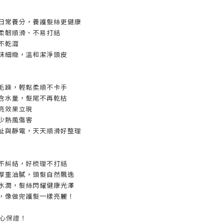
充日常養分，養護髮絲更健康
後柔韌順滑、不易打結
不乾澀
泡沫細緻，溫和潔淨頭皮
燥毛躁，輕鬆柔順不卡手
升含水量，髮尾不再乾枯
亮效果立現
少熱風傷害
拉扯與靜電，天天順滑好整理
後不糾結，好梳理不打結
別厚重油膩，頭髮自然飄逸
持水潤，髮絲閃耀健康光澤
受，像做完護髮一樣亮麗！
安心保證！