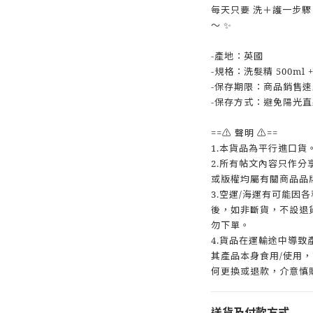
每天只要 洗＋護一步
～ ✨
-產地：英國
-規格：洗髮精 500ml +
-保存期限：商品銷售
-保存方式：避免陽光
==⚠️ 聲明 ⚠️==
1.本貨品為平行進口貨
2.所有帖文內容只作
或版權均屬有關商品品
3.空運/海運有可能因
後，如非斷貨，不設退
勿下單。
4.貨品在運輸途中導
其產品本身食用/使用
何更換或退款，介意慎
送貨及付款方式