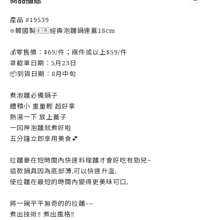
商品描述
產品 #19539
❇️韓國製🇰🇷經典泡麵鍋連蓋18cm
💰零售價：$69/件；兩件或以上$59/件
📆截單日期：5月23日
📦到貨日期：8月中旬
煮泡麵必備鍋子
體積小 重量輕 超好拿
熱湯一下 放上蓋子
一回神泡麵就煮好啦
五分鐘立即享用美食💕
拉麵要在短時間內快速料理麵才會好吃有勁兒~
這款鍋具因為底部薄,可以快速升溫,
使拉麵在最短的時間內變得更美味可口,
將一碗平平無奇的的拉麵~~
煮出技術‼️ 煮出風格‼️