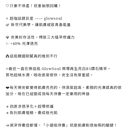
🤍只要不停產！就會無限回購！
⭐ 超強話題巨星 —— glowsoul
🌿 新世代美學，讓肌膚綻放青春能量
💎 完美封存活性，釋放三大植萃修護力
✨ +40% 光澤透亮
👸這瓶韓國歐膩真的推到不行
⭐️最近一直在擦這瓶 GlowSoul 微導再生亮白B5鑽石精萃，
質地超級水潤，吸收速度很快，完全沒有厚重感。
❤️每天擦完都覺得肌膚亮亮的、保濕度超高，素顏的光澤感真的很
加分，現在已經變成我每天保養一定要用的神器
🔹迅速滲透淨化＋超導修護
🔹告別肌膚粗糙，養成極光肌
📣資深保養控都懂，「小銀瓶保養」就是肌膚剔透無瑕的關鍵！