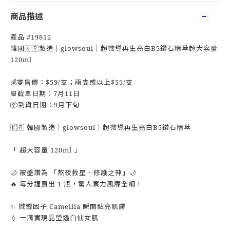
商品描述
產品 #19812
韓國🇰🇷製造｜glowsoul｜超微導再生亮白B5鑽石精萃超大容量
120ml
💰零售價：$59/支；兩支或以上$55/支
📆截單日期：7月11日
📦到貨日期：9月下旬
🇰🇷 韓國製造｜glowsoul｜超微導再生亮白B5鑽石精萃
「 超大容量 120ml 」
🌙 被盛讚為 「熬夜救星、修護之神」🌙
🔥 每分鐘賣出 1 瓶，驚人實力風靡全網！
✨ 微導因子 Camellia 瞬間點亮肌膚
💧 一滴實現晶瑩透白仙女肌