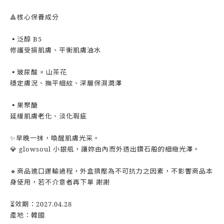
🔺核心保養成分
▪️泛醇 B5
修護受損肌膚、平衡肌膚油水
▪️玻尿酸 × 山茶花
穩定膚況、撫平細紋、深層保濕潤澤
▪️果聚醣
延緩肌膚老化、淡化瑕疵
✨早晚一抹，喚醒肌膚光采。
💎 glowsoul 小銀瓶，讓妳由內而外透出鑽石般的細緻光澤。
🔸️商品進口運輸過程，外盒擠壓為不可抗力之因素，不影響商品本
身使用，若不介意者再下單 謝謝
⏳效期：2027.04.28
產地：韓國