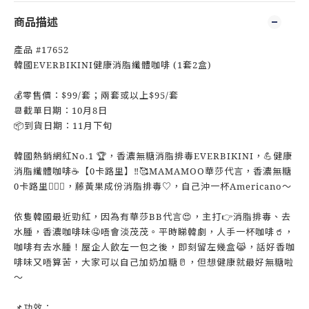
商品描述
產品 #17652
韓國EVERBIKINI健康消脂纖體咖啡 (1套2盒)
💰零售價：$99/套；兩套或以上$95/套
📆截單日期：10月8日
📦到貨日期：11月下旬
韓國熱銷網紅No.1 🏆，香濃無糖消脂排毒EVERBIKINI，💪健康
消脂纖體咖啡☕【0卡路里】‼️🥰MAMAMOO華莎代言，香濃無糖
0卡路里🏋🏻‍♀，藤黃果成份消脂排毒♡，自己沖一杯Americano～
依隻韓國最近勁紅，因為有華莎BB代言😍，主打👉消脂排毒、去
水腫，香濃咖啡味🤤唔會淡茂茂。平時睇韓劇，人手一杯咖啡🥤，
咖啡有去水腫！屋企人飲左一包之後，即刻留左幾盒😹，話好香咖
啡味又唔算苦，大家可以自己加奶加糖🥛，但想健康就最好無糖啦
～
📌功效：