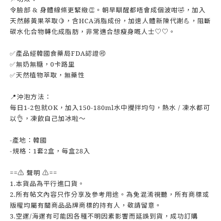
令臉部 & 身體線條更緊緻👏。朝早瞓醒都唔會成個波咁🤣，加入
天然藤黃果萃取🍋，含HCA消脂成份，加速人體新陳代謝💪，阻斷
碳水化合物轉化成脂肪，非常適合想瘦身嘅人士♡♡。
✅產品經韓國食藥局FDA認證🉑
✅無奶無糖，0卡路里
✅天然植物萃取，無藥性
📍沖泡方法：
每日1-2包就OK，加入150-180ml水中攪拌均勻，熱水 / 凍水都可
以👌，凍飲自己加冰啦～
-產地：韓國
-規格：1套2盒，每盒28入
==⚠️ 聲明 ⚠️==
1.本貨品為平行進口貨。
2.所有帖文內容只作分享及參考用途。為免混淆視聽，所有商標或
版權均屬有關商品品牌商標的持有人，敬請留意。
3.空運/海運有可能因各種不明因素影響而延誤到貨，成功訂購