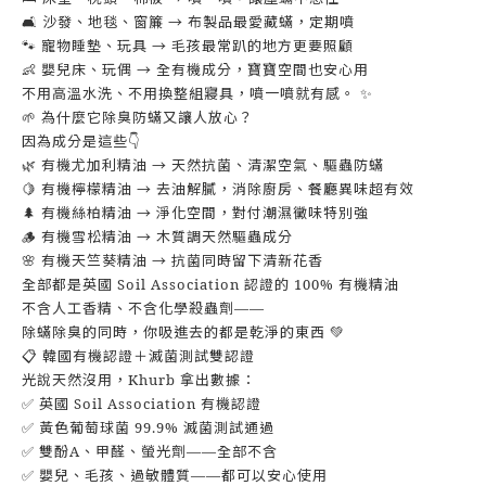
🛋️ 沙發、地毯、窗簾 → 布製品最愛藏蟎，定期噴
🐾 寵物睡墊、玩具 → 毛孩最常趴的地方更要照顧
👶 嬰兒床、玩偶 → 全有機成分，寶寶空間也安心用
不用高溫水洗、不用換整組寢具，噴一噴就有感。 ✨
🌱 為什麼它除臭防蟎又讓人放心？
因為成分是這些👇
🌿 有機尤加利精油 → 天然抗菌、清潔空氣、驅蟲防蟎
🍋 有機檸檬精油 → 去油解膩，消除廚房、餐廳異味超有效
🌲 有機絲柏精油 → 淨化空間，對付潮濕黴味特別強
🪵 有機雪松精油 → 木質調天然驅蟲成分
🌸 有機天竺葵精油 → 抗菌同時留下清新花香
全部都是英國 Soil Association 認證的 100% 有機精油
不含人工香精、不含化學殺蟲劑——
除蟎除臭的同時，你吸進去的都是乾淨的東西 💚
📋 韓國有機認證＋滅菌測試雙認證
光說天然沒用，Khurb 拿出數據：
✅ 英國 Soil Association 有機認證
✅ 黃色葡萄球菌 99.9% 滅菌測試通過
✅ 雙酚A、甲醛、螢光劑——全部不含
✅ 嬰兒、毛孩、過敏體質——都可以安心使用