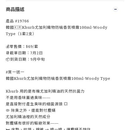
商品描述
產品 #19766
韓國🇰🇷Khurb尤加利織物防螨香氛噴霧100ml-Woody
Type（1套2支）
💰零售價：$69/套
📆截單日期：7月2日
📦到貨日期：9月中旬
#買一送一
韓國Khurb尤加利織物防螨香氛噴霧100ml-Woody Type
Khurb 用的是有機尤加利精油的天然抗菌力
不是用香味蓋過臭味——
是直接對付產生臭味的細菌源頭 💥
🦠 除臭之外，還能對付塵蟎
尤加利精油裡的天然成分
對塵蟎有很好的驅避效果——
🛏️ 床墊、枕頭、棉被 → 噴一噴，讓塵蟎不想住