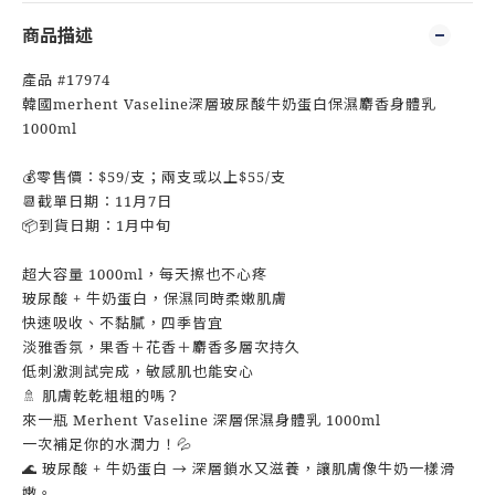
商品描述
產品 #17974
韓國merhent Vaseline深層玻尿酸牛奶蛋白保濕麝香身體乳
1000ml
💰零售價：$59/支；兩支或以上$55/支
📆截單日期：11月7日
📦到貨日期：1月中旬
超大容量 1000ml，每天擦也不心疼
玻尿酸 + 牛奶蛋白，保濕同時柔嫩肌膚
快速吸收、不黏膩，四季皆宜
淡雅香氛，果香＋花香＋麝香多層次持久
低刺激測試完成，敏感肌也能安心
🚿 肌膚乾乾粗粗的嗎？
來一瓶 Merhent Vaseline 深層保濕身體乳 1000ml
一次補足你的水潤力！💦
🌊 玻尿酸 + 牛奶蛋白 → 深層鎖水又滋養，讓肌膚像牛奶一樣滑
嫩。