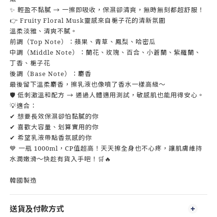
✨ 輕盈不黏膩 → 一擦即吸收，保濕卻清爽，無時無刻都超舒服！
👉 Fruity Floral Musk靈感來自梔子花的清新氛圍
溫柔淡雅、清爽不膩。
前調（Top Note）：蘋果、青草、鳳梨、哈密瓜
中調（Middle Note）：蘭花、玫瑰、百合、小蒼蘭、紫羅蘭、
丁香、梔子花
後調（Base Note）：麝香
最後留下溫柔麝香，擦乳液也像噴了香水一樣高級～
🛡 低刺激溫和配方 → 通過人體適用測試，敏感肌也能用得安心。
💡適合：
✔ 想要長效保濕卻怕黏膩的你
✔ 喜歡大容量、划算實用的你
✔ 希望乳液帶點香氛感的你
💙 一瓶 1000ml，CP值超高！天天擦全身也不心疼，讓肌膚維持
水潤嫩滑～快趁有貨入手吧！🛒🔥
韓國製造
送貨及付款方式