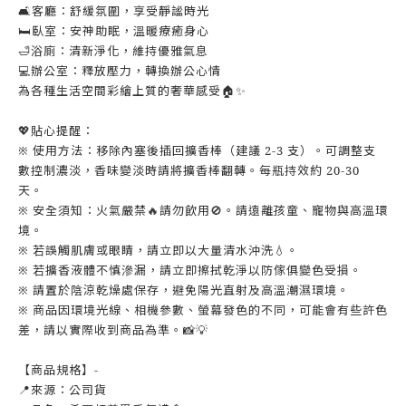
🛋️客廳：舒緩氛圍，享受靜謐時光
🛏️臥室：安神助眠，溫暖療癒身心
🛁浴廁：清新淨化，維持優雅氣息
💻辦公室：釋放壓力，轉換辦公心情
為各種生活空間彩繪上質的奢華感受🏠✨
💖貼心提醒：
※ 使用方法：移除內塞後插回擴香棒（建議 2-3 支）。可調整支
數控制濃淡，香味變淡時請將擴香棒翻轉。每瓶持效約 20-30
天。
※ 安全須知：火氣嚴禁🔥請勿飲用🚫。請遠離孩童、寵物與高溫環
境。
※ 若誤觸肌膚或眼睛，請立即以大量清水沖洗💧。
※ 若擴香液體不慎滲漏，請立即擦拭乾淨以防傢俱變色受損。
※ 請置於陰涼乾燥處保存，避免陽光直射及高溫潮濕環境。
※ 商品因環境光線、相機參數、螢幕發色的不同，可能會有些許色
差，請以實際收到商品為準。📸💡
【商品規格】-
📍來源：公司貨