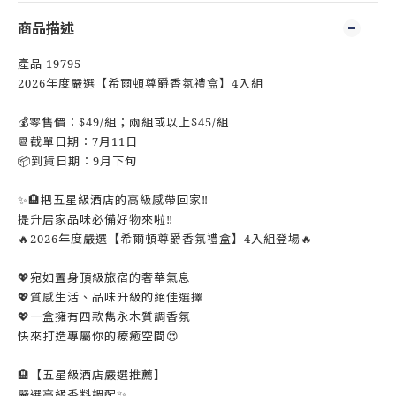
商品描述
產品 19795
2026年度嚴選【希爾頓尊爵香氛禮盒】4入組
💰零售價：$49/組；兩組或以上$45/組
📆截單日期：7月11日
📦到貨日期：9月下旬
✨🏨把五星級酒店的高級感帶回家‼️
提升居家品味必備好物來啦‼️
🔥2026年度嚴選【希爾頓尊爵香氛禮盒】4入組登場🔥
💖宛如置身頂級旅宿的奢華氣息
💖質感生活、品味升級的絕佳選擇
💖一盒擁有四款雋永木質調香氛
快來打造專屬你的療癒空間😍
🏨【五星級酒店嚴選推薦】
嚴選高級香料調配✨