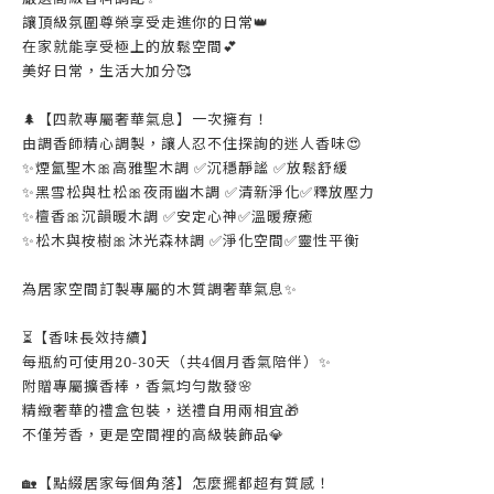
讓頂級氛圍尊榮享受走進你的日常👑
在家就能享受極上的放鬆空間💕
美好日常，生活大加分🥰
🌲【四款專屬奢華氣息】一次擁有！
由調香師精心調製，讓人忍不住探詢的迷人香味😍
✨煙氳聖木🎀高雅聖木調 ✅沉穩靜謐 ✅放鬆舒緩
✨黑雪松與杜松🎀夜雨幽木調 ✅清新淨化✅釋放壓力
✨檀香🎀沉韻暖木調 ✅安定心神✅溫暖療癒
✨松木與桉樹🎀沐光森林調 ✅淨化空間✅靈性平衡
為居家空間訂製專屬的木質調奢華氣息✨
⏳【香味長效持續】
每瓶約可使用20-30天（共4個月香氣陪伴）✨
附贈專屬擴香棒，香氣均勻散發🌸
精緻奢華的禮盒包裝，送禮自用兩相宜🎁
不僅芳香，更是空間裡的高級裝飾品💎
🏡【點綴居家每個角落】怎麼擺都超有質感！