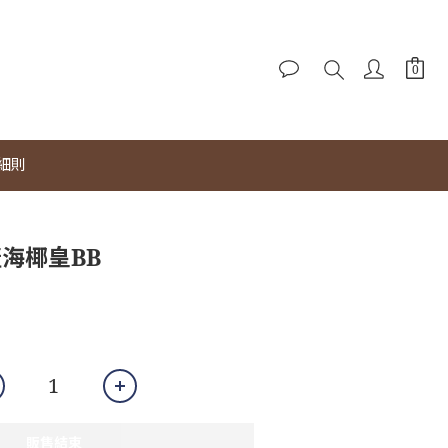
細則
產海椰皇BB
販售結束