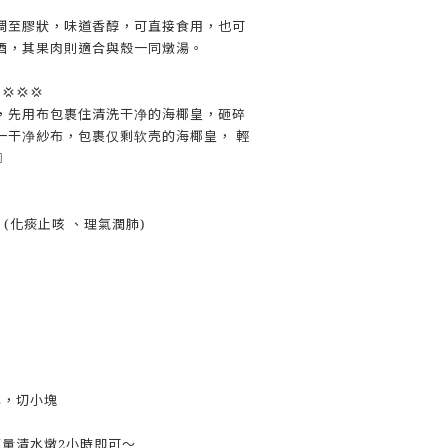
稠至膠狀，味道香醇，可直接食用，也可
酒，其果肉則適合與殼一同燉湯。
💢💢
，先用布包裹住清洗干净的海椰皇，砸碎
一干净紗布，包裹仅剩软壳的海椰皇， 輕


 (化痰止咳 、理氣潤肺)
心，切小塊
適量清水燉2小時即可～