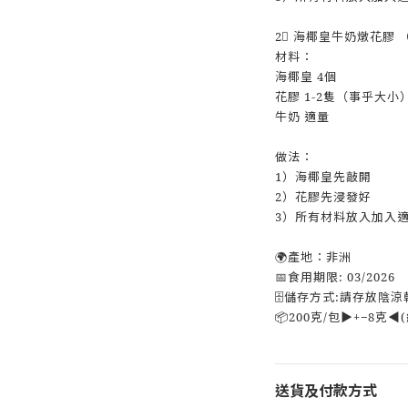
2⃣ 海椰皇牛奶燉花膠
材料：
海椰皇 4個
花膠 1-2隻（事乎大小
牛奶 適量
做法：
1）海椰皇先敲開
2）花膠先浸發好
3）所有材料放入加入
🌍產地：非洲
📅食用期限: 03/2026
🗄儲存方式:請存放陰涼乾
📦200克/包▶️+−8克◀️(
送貨及付款方式