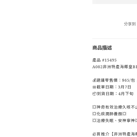
分享到
商品描述
產品 #15495
A082非洲特產海椰皇B
💰建議零售價：$65/包
📅截單日期：3月7日
📦到貨日期：4月下旬
💥神奇有效治療久咳不止
💥化痰潤肺養顏💥
💥冶療失眠、安神寧神
必買推介【非洲特產海椰