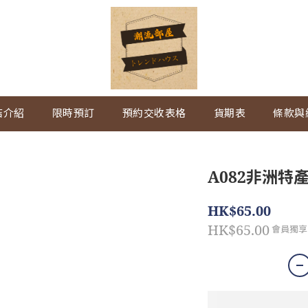
店介紹
限時預訂
預約交收表格
貨期表
條款與
A082非洲特
HK$65.00
HK$65.00
會員獨享