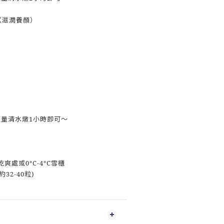
 （滋潤養顏）
）
適量清水燉1小時即可～
爽處或0°C-4°C雪櫃
約32-40粒)