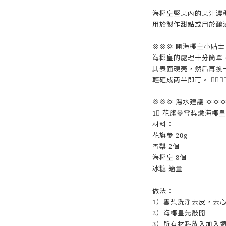
海椰皇堅果內的果汁濃
用於製作甜點或用於釀
💢💢💢 開海椰皇小貼士 
海椰皇的處理十分簡單
其表面硬壳，然后再换
輕砸成两半即可。 ✌🏻✌
💢💢💢 湯水建議 💢💢
1⃣ 花旗參雪梨燉海椰皇
材料：
花旗參 20g
雪梨 2個
海椰皇 8個
冰糖 適量
做法：
1）雪梨洗淨去皮，去
2）海椰皇先敲開
3）所有材料放入加入