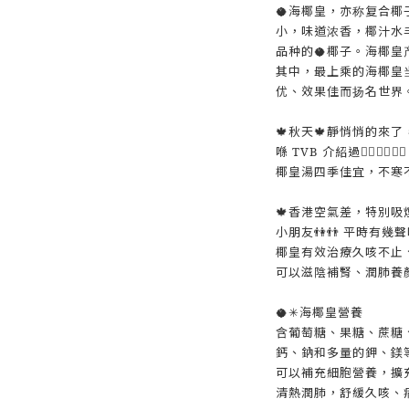
🥥海椰皇，亦称复合椰
小，味道浓香，椰汁水
品种的🥥椰子。海椰皇
其中，最上乘的海椰皇
优、效果佳而扬名世界
🍁秋天🍁靜悄悄的來了
喺 TVB 介紹過👍🏻👍
椰皇湯四季佳宜，不寒不
🍁香港空氣差，特別吸
小朋友👫👬 平時有幾
椰皇有效治療久咳不止、化
可以滋陰補腎、潤肺養顏
🥥✳海椰皇營養
含葡萄糖、果糖、蔗糖
鈣、鈉和多量的鉀、鎂
可以補充細胞營養，擴
清熱潤肺，舒緩久咳、