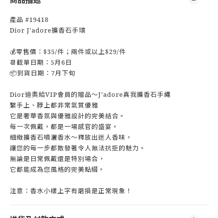
商品描述
產品 #19418
Dior J'adore擴香石手環
💰零售價：$35/件；兩件或以上$29/件
📆截單日期：5月6日
📦到貨日期：7月下旬
Dior迪奧給VIP會員的贈品～J’adore真我擴香石手繩
繫手上、脖上都非常氣質優雅
它是奢華香氛與優雅設計的完美結合。
每一次佩戴，都是一場感官的盛宴。
細緻擴香石噴灑香水～釋放出迷人香味，
讓您的每一步都散發著令人無法抗拒的魅力。
無論是日常佩戴還是特別場合，
它都能成為您風格的完美點綴。
注意：香水小樣上字有磨損是正常現象！