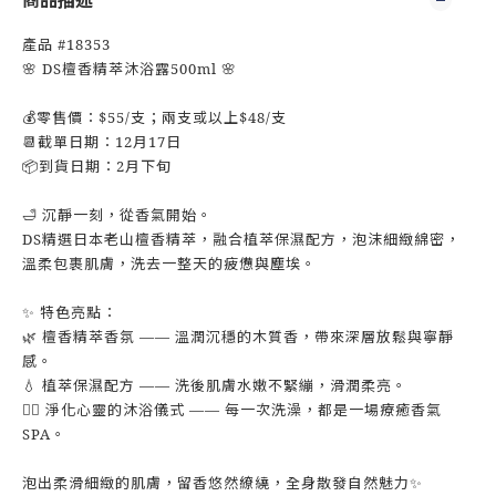
商品描述
產品 #18353
🌸 DS檀香精萃沐浴露500ml 🌸
💰零售價：$55/支；兩支或以上$48/支
📆截單日期：12月17日
📦到貨日期：2月下旬
🛁 沉靜一刻，從香氣開始。
DS精選日本老山檀香精萃，融合植萃保濕配方，泡沫細緻綿密，
溫柔包裹肌膚，洗去一整天的疲憊與塵埃。
✨ 特色亮點：
🌿 檀香精萃香氛 —— 溫潤沉穩的木質香，帶來深層放鬆與寧靜
感。
💧 植萃保濕配方 —— 洗後肌膚水嫩不緊繃，滑潤柔亮。
🧘‍♀️ 淨化心靈的沐浴儀式 —— 每一次洗澡，都是一場療癒香氣
SPA。
泡出柔滑細緻的肌膚，留香悠然繚繞，全身散發自然魅力✨