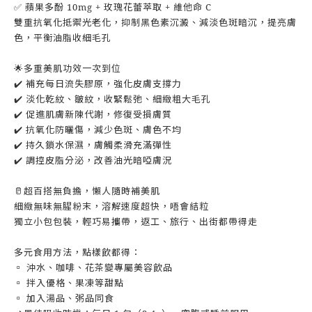
✅ 蘋果多酚 10mg + 玫瑰花蕾萃取 + 維他命 C
雙重抗氧化抵禦光老化，抑制黑色素沉澱、減淡色斑暗沉，提亮膚
色，平衡油脂收細毛孔
🌟多重美肌功效一次到位
✔️ 補充每日流失膠原，強化皮膚支撐力
✔️ 淡化乾紋、皺紋，收緊鬆弛、細緻粗大毛孔
✔️ 促進肌膚新陳代謝，修復受損膚質
✔️ 抗氧化防曬傷，減少色斑、膚色不均
✔️ 持久鎖水保濕，膚觸柔滑充滿彈性
✔️ 調控皮脂分泌，改善油光暗啞膚況
🥛超百搭無負擔，懶人隨時補美肌
細緻無味無腥粉末，溶解速度超快，唔會結粒
獨立小包包裝，輕巧易攜帶，返工、旅行、出街都帶得走
多元食用方法，點樣飲都得：
▫️ 沖水、咖啡、花茶變專屬美容飲品
▫️ 拌入優格、果凍等甜點
▫️ 加入湯品、粥品同食