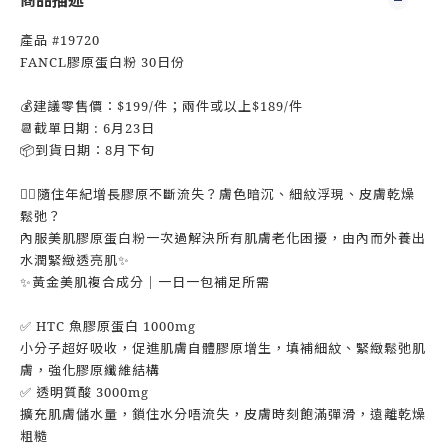
商品描述
產品 #19720
FANCL膠原蛋白粉 30日份
💰建議零售價：$199/件；兩件或以上$189/件
📆截單日期 : 6月23日
📦到貨日期：8月下旬
💆‍♀️隨住年紀增長膠原不斷流失？膚色暗沉、細紋浮現、皮膚乾燥
鬆弛？
內服美肌膠原蛋白粉一次過解決所有肌膚老化困擾，由內而外養出
水潤緊緻透亮肌✨
✨黃金美肌複合成分｜一日一包補足所需
✅ HTC 魚膠原蛋白 1000mg
小分子超好吸收，促進肌膚自體膠原增生，填補細紋、緊緻鬆弛肌
膚，強化膠原纖維結構
✅ 透明質酸 3000mg
擴充肌膚儲水量，鎖住水分唔流失，皮膚時刻飽滿彈滑，遠離乾燥
粗糙