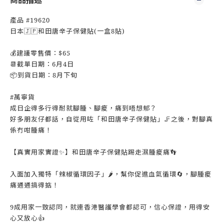
商品描述
產品 #19620
日本🇯🇵和田唐辛子保健貼(一盒8貼)
💰建議零售價：$65
📆截單日期：6月4日
📦到貨日期：8月下旬
#萬寧貨
成日企得多行得耐就腳腫、腳痠，痛到唔想郁？
好多朋友仔都話，自從用咗「和田唐辛子保健貼」🦵之後，對腳真
係冇咁腫痛！
【真實用家實證✨】和田唐辛子保健貼踢走濕腫痠痛👣
入面加入獨特「辣椒循環因子」🌶️，幫你促進血氣循環🔄，腳腫痠
痛通通搞得掂！
9成用家一致認同，就連香港醫護學會都認可，信心保證，用得安
心又放心👍