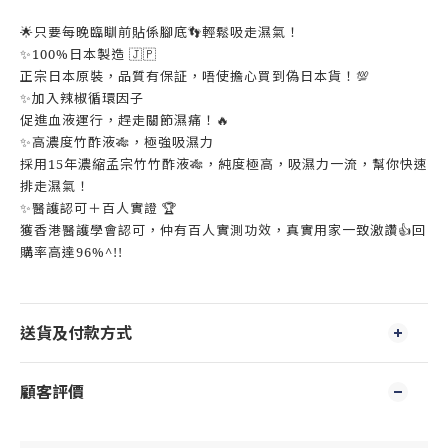
🌟只要每晚臨瞓前貼係腳底👣輕鬆吸走濕氣！
✨100%日本製造 🇯🇵
正宗日本原裝，品質有保証，唔使擔心買到偽日本貨！💯
✨加入辣椒循環因子
促進血液運行，趕走關節濕痛！🔥
✨高濃度竹酢液🎋，極強吸濕力
採用15年濃縮孟宗竹竹酢液🎋，純度極高，吸濕力一流，幫你快速
排走濕氣！
✨醫護認可＋百人實證 🏆
獲香港醫護學會認可，仲有百人實測功效，真實用家一致激讚👍回
購率高達96%^!!
送貨及付款方式
顧客評價