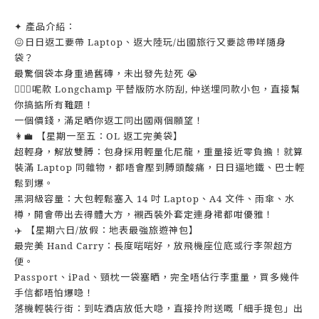
✦ 產品介紹：
😖日日返工要帶 Laptop、返大陸玩/出國旅行又要諗帶咩隨身
袋？
最驚個袋本身重過舊磚，未出發先攰死 😭
💁🏻‍♀️呢款 Longchamp 平替版防水防刮, 仲送埋同款小包，直接幫
你搞掂所有難題！
一個價錢，滿足晒你返工同出國兩個願望！
👩‍💼 【星期一至五：OL 返工完美袋】
超輕身，解放雙膊：包身採用輕量化尼龍，重量接近零負擔！就算
裝滿 Laptop 同雜物，都唔會壓到膊頭酸痛，日日逼地鐵、巴士輕
鬆到爆。
黑洞級容量：大包輕鬆塞入 14 吋 Laptop、A4 文件、雨傘、水
樽，開會帶出去得體大方，襯西裝外套定連身裙都咁優雅！
✈️ 【星期六日/放假：地表最強旅遊神包】
最完美 Hand Carry：長度啱啱好，放飛機座位底或行李架超方
便。
Passport、iPad、頸枕一袋塞晒，完全唔佔行李重量，買多幾件
手信都唔怕爆喼！
落機輕裝行街：到咗酒店放低大喼，直接拎附送嘅「細手提包」出