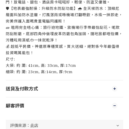
門！放電話、銀包、酒店房卡啱啱好，輕便、防盜又優雅。
🛡️【地表最強耐操：升級防水防刮功能】🌧️ 全天候防水：頂級尼
龍面料加防水塗層，打風落雨或喺機場打翻嘢飲，水珠一抹即走，
完美保護入面嘅貴重電腦同護照！
🧱 粗用完全唔心痛：旅行迫地鐵、放機場行李帶最怕刮花。呢款
防刮耐磨，底部四角仲做埋皮革防磨包角加固，隨地放都唔怕爛，
污糟咗用濕紙巾一抹就乾淨！
💰 超抵平民價，神還原專櫃質感，買大送細，絕對係今年最值得
投資嘅萬能包！
尺寸:
大袋: 約 濶: 41cm, 高: 33cm, 厚:17cm
細袋: 約 濶: 23cm, 高:14cm, 厚:9cm
送貨及付款方式
顧客評價