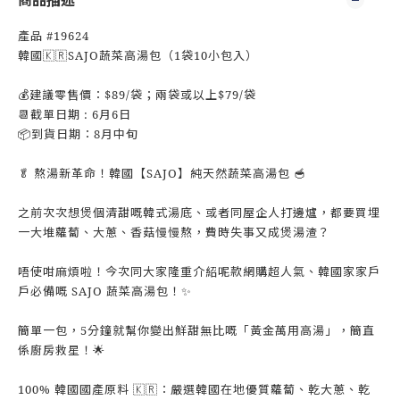
商品描述
產品 #19624
韓國🇰🇷SAJO蔬菜高湯包（1袋10小包入）
💰建議零售價：$89/袋；兩袋或以上$79/袋
📆截單日期 : 6月6日
📦到貨日期：8月中旬
🥬 熬湯新革命！韓國【SAJO】純天然蔬菜高湯包 🥣
之前次次想煲個清甜嘅韓式湯底、或者同屋企人打邊爐，都要買埋
一大堆蘿蔔、大蔥、香菇慢慢熬，費時失事又成煲湯渣？
唔使咁麻煩啦！今次同大家隆重介紹呢款網購超人氣、韓國家家戶
戶必備嘅 SAJO 蔬菜高湯包！✨
簡單一包，5分鐘就幫你變出鮮甜無比嘅「黃金萬用高湯」，簡直
係廚房救星！🌟
100% 韓國國產原料 🇰🇷：嚴選韓國在地優質蘿蔔、乾大蔥、乾