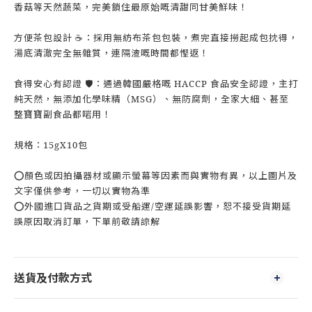
香菇等天然蔬菜，完美鎖住最原始嘅清甜同甘美鮮味！
方便茶包設計 ☕：採用無紡布茶包包裝，煮完直接撈起成包抌得，
湯底清澈完全無雜質，連隔渣嘅時間都慳返！
食得安心有認證 🛡️：通過韓國嚴格嘅 HACCP 食品安全認證，主打
純天然，無添加化學味精（MSG）、無防腐劑，全家大細、甚至
整寶寶副食品都啱用！
規格：15gX10包
⭕顏色或因拍攝器材或顯示螢幕等因素而與實物有異，以上圖片及
文字僅供參考，一切以實物為準
⭕外國進口貨品之貨期或受船運/空運延誤影響，恕不接受貨期延
誤原因取消訂單，下單前敬請諒解
送貨及付款方式