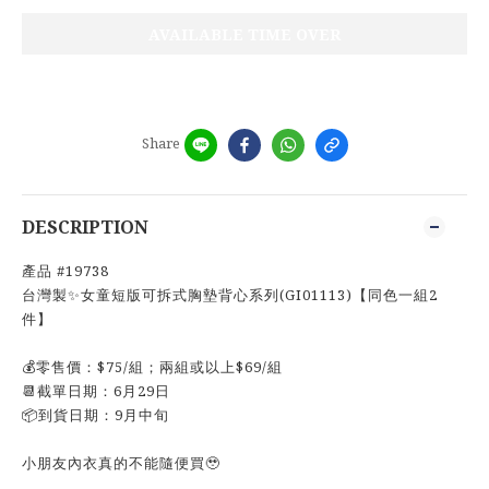
AVAILABLE TIME OVER
Share
DESCRIPTION
產品 #19738
台灣製✨女童短版可拆式胸墊背心系列(GI01113)【同色一組2
件】
💰零售價：$75/組；兩組或以上$69/組
📆截單日期：6月29日
📦到貨日期：9月中旬
小朋友內衣真的不能隨便買🥹