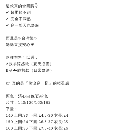
這款真的會回購👇
✔ 超柔軟不刺
✔ 完全不悶熱
✔ 穿一整天也舒服
而且是✨台灣製✨
媽媽直接安心💗
兩種布料可以選：
A款🧊涼感款（夏天必備）
B款☁️純棉款（日常舒適）
👉 真的是「像沒穿一樣」的輕盈感
顏色：清心白色/奶粉色
尺寸：140/150/160/165
平量：
140 上圍:33 下圍:24.5-36 衣長:24
150 上圍:34 下圍:26.5-37 衣長:25
160 上圍:35 下圍:27.5-40 衣長:26