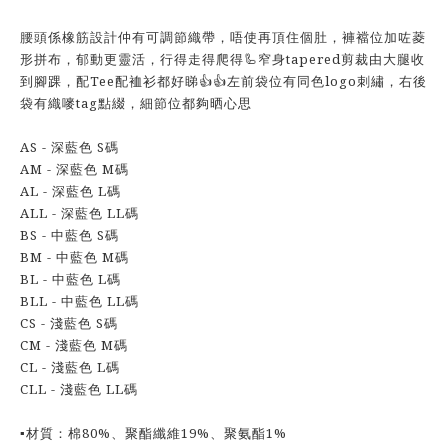
腰頭係橡筋設計仲有可調節織帶，唔使再頂住個肚，褲襠位加咗菱
形拼布，郁動更靈活，行得走得爬得🦾窄身tapered剪裁由大腿收
到腳踝，配Tee配裇衫都好睇👍👍左前袋位有同色logo刺繡，右後
袋有織嘜tag點綴，細節位都夠晒心思
AS - 深藍色 S碼
AM - 深藍色 M碼
AL - 深藍色 L碼
ALL - 深藍色 LL碼
BS - 中藍色 S碼
BM - 中藍色 M碼
BL - 中藍色 L碼
BLL - 中藍色 LL碼
CS - 淺藍色 S碼
CM - 淺藍色 M碼
CL - 淺藍色 L碼
CLL - 淺藍色 LL碼
▪️材質：棉80%、聚酯纖維19%、聚氨酯1%