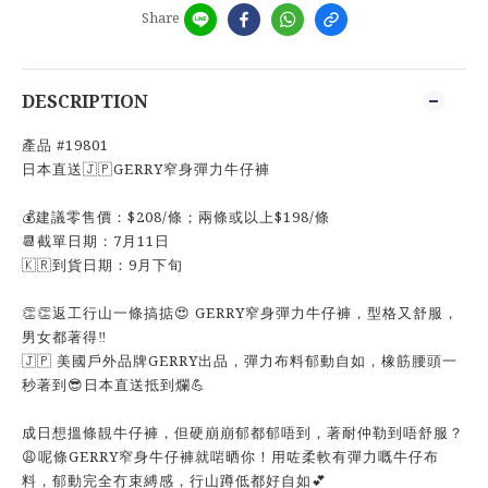
Share
DESCRIPTION
產品 #19801
日本直送🇯🇵GERRY窄身彈力牛仔褲
💰建議零售價：$208/條；兩條或以上$198/條
📆截單日期：7月11日
🇰🇷到貨日期：9月下旬
👏👏返工行山一條搞掂😍 GERRY窄身彈力牛仔褲，型格又舒服，
男女都著得‼️
🇯🇵 美國戶外品牌GERRY出品，彈力布料郁動自如，橡筋腰頭一
秒著到😎日本直送抵到爛💪
成日想搵條靚牛仔褲，但硬崩崩郁都郁唔到，著耐仲勒到唔舒服？
😩呢條GERRY窄身牛仔褲就啱晒你！用咗柔軟有彈力嘅牛仔布
料，郁動完全冇束縛感，行山蹲低都好自如💕