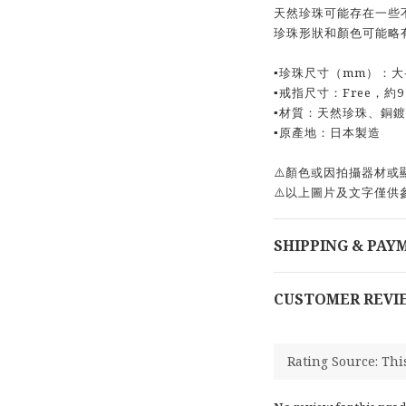
天然珍珠可能存在一些
珍珠形狀和顏色可能略
▪️珍珠尺寸（mm）：大-7
▪️戒指尺寸：Free，約
▪️材質：天然珍珠、銅鍍白
▪️原產地：日本製造
⚠️顏色或因拍攝器材
⚠️以上圖片及文字僅供
SHIPPING & PAY
CUSTOMER REVI