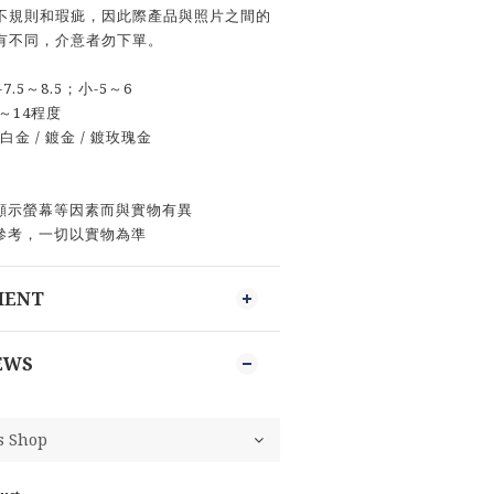
不規則和瑕疵，因此際產品與照片之間的
有不同，介意者勿下單。
.5～8.5；小-5～6
9～14程度
金 / 鍍金 / 鍍玫瑰金
或顯示螢幕等因素而與實物有異
參考，一切以實物為準
MENT
EWS