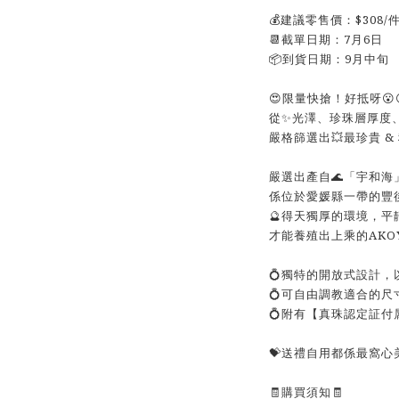
💰建議零售價：$308/
📆截單日期：7月6日
📦到貨日期：9月中旬
😍限量快搶！好抵呀😮
從✨光澤、珍珠層厚度
嚴格篩選出💥最珍貴 & 
嚴選出產自🌊「宇和海
係位於愛媛縣一帶的豐後
🔮得天獨厚的環境，平
才能養殖出上乘的AKOY
💍獨特的開放式設計
💍可自由調教適合的尺
💍附有【真珠認定証付
💝送禮自用都係最窩心
🧾購買須知🧾