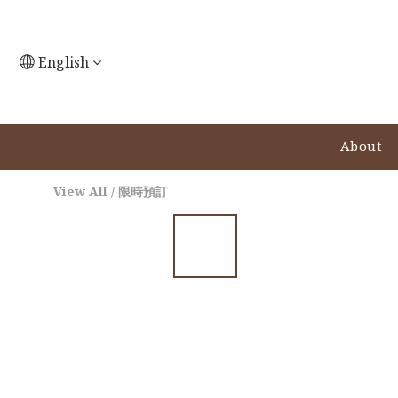
English
About
View All
/
限時預訂