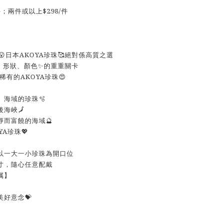
件；兩件或以上$298/件
😮日本AKOYA珍珠🥰絕對係高質之選
、形狀、顏色✨的重重關卡
稀有的AKOYA珍珠😍
」海域的珍珠🫧
海峽🗾
靜而富饒的海域🔮
A珍珠💖
，以一大一小珍珠為開口位
寸，隨心任意配戴
属】
美好意念💝