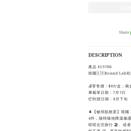
AVA
Share
DESCRIPTION
產品 #19788
韓國🇰🇷Round L
💰零售價：$89/盒；兩
📆截單日期：7月7日
📦到貨日期：8月下旬
🌲【敏弱肌救星】韓國 
4件，隨時隨地降溫修護 
啱啱去完旅行 🏖️、
燥不適 🥵，甚至敏感