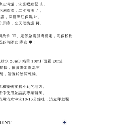
和帶走污垢，洗完唔繃緊 🚿。
速舒緩降溫，二次清潔 💧。
度修護，深度降紅保濕 📈。
水分屏障，全天候防護 🚧。
拿 🧖‍♀️、定係急需肌膚穩定，呢個松樹
備隊友 隊友 🛡️！
妝水 20ml+精華 10ml+面霜 20ml
速度快，依實際出廠為主
直射，請置於陰涼乾燥。
童和寵物接觸不到的地方。
暫停使用並諮詢專業醫師。
用清水沖洗10-15分鐘後，請立即就醫
MENT