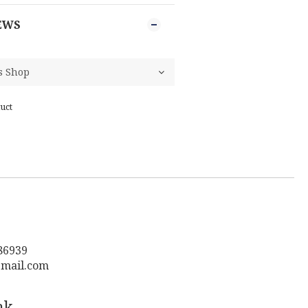
EWS
uct
6939
gmail.com
hk