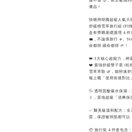
膚品！
快啲用韓國超級人氣大牌 
舒緩積雪草旅行組 (PINE
盒有齊晒基礎護理 4 
💼，不論係旅行 ✈️、S
命都得 續命都得 🌱！
👑 3大核心超能力，
❤️ 最強舒緩雙子星 (
雪草萃取 🌿，能秒速
報上嘅「使用前後對比」
💦 透明質酸爆水保濕
💧，質地超級「清爽保
✅ 醫美級溫和配方：
質，保證敏弱肌都可以「安
📦 旅行裝 4 件套包含