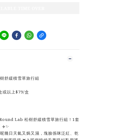
ILABLE TIME OVER
ab松樹舒緩積雪草旅行組
盒或以上$79/盒
Round Lab 松樹舒緩積雪草旅行組！1套
✈️✨
或者呢幾日天氣又焗又濕，塊臉係咪泛紅、乾
到咩都搽唔得 ❌？呢個時候千萬唔好亂用護