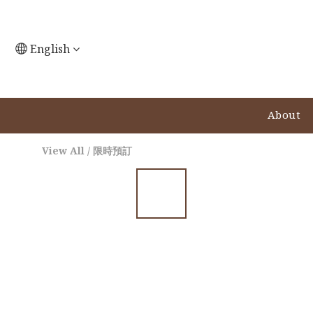
English
About
View All
/
限時預訂