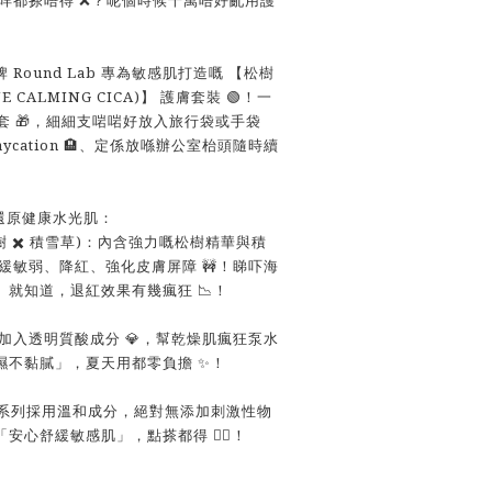
Round Lab 專為敏感肌打造嘅 【松樹
 CALMING CICA)】 護膚套裝 🟢！一
件套 🎁，細細支啱啱好放入旅行袋或手袋
taycation 🏨、定係放喺辦公室枱頭隨時續
神還原健康水光肌：
松樹 ✖️ 積雪草)：內含強力嘅松樹精華與積
舒緩敏弱、降紅、強化皮膚屏障 🚧！睇吓海
就知道，退紅效果有幾瘋狂 📉！
：加入透明質酸成分 💎，幫乾燥肌瘋狂泵水
濕不黏膩」，夏天用都零負擔 ✨！
全系列採用溫和成分，絕對無添加刺激性物
心舒緩敏感肌」，點搽都得 🧘‍♀️！
：