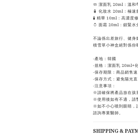
🧼 潔面乳 20ml：溫
🧴 化妝水 20ml：極
🧪 精華 10ml：高濃
🫙 面霜 20ml：鎖緊
不論係出差旅行、健身焗桑
積雪草小神盒絕對係你嘅必
-產地：韓國
-規格：潔面乳 20ml+化
-保存期限：商品銷售
-保存方式：避免陽光
-注意事項：
※請確保將產品放在孩
※使用後如有不適，請
※如不小心噴到眼睛，請
諮詢專業醫師。
SHIPPING & PAY