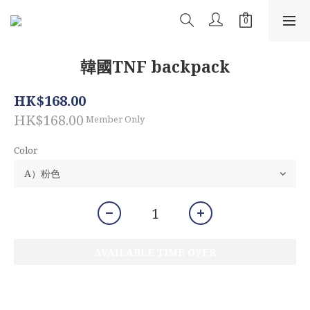
韓國TNF backpack
HK$168.00
HK$168.00
Member Only
Color
AVAILABLE TIME OVER