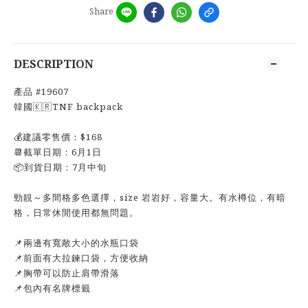
Share
DESCRIPTION
產品 #19607
韓國🇰🇷TNF backpack
💰建議零售價：$168
📆截單日期：6月1日
📦到貨日期：7月中旬
勁靚～多間格多色選擇，size 岩岩好，容量大。有水樽位，有暗
格，日常休閒使用都無問題。
📌兩邊有寬敞大小的水瓶口袋
📌前面有大拉鍊口袋，方便收納
📌胸帶可以防止肩帶滑落
📌包內有名牌標籤