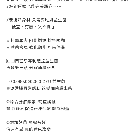
50+的阿姨也能完美窈窕～～
⚡️養出好身材 只需要吃對益生菌
「 便宜、有感、又不貴 」
🔹打擊罪肉 阻斷燃燒 排空囤積
🔹體態管理 強化動能 打破停滯
🇪🇸西班牙專利體控益生菌
🥣餐後一顆 分解油膩罪惡
♾️20,000,000,000 CFU 益生菌
♾️促進腸胃道蠕動 改變細菌叢生態
©️綜合分解酵素+菊苣纖維
幫助排便 促進新陳代謝 體態輕盈
©️增加好菌 順暢有酵
倍速有感 真的看見改變