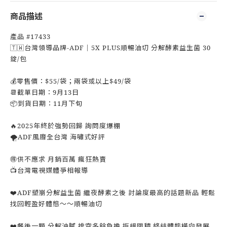
商品描述
產品 #17433
🇹🇼台灣領導品牌-ADF｜5X PLUS順暢油切 分解酵素益生菌 30
錠/包
💰零售價：$55/袋；兩袋或以上$49/袋
📆截單日期：9月13日
📦到貨日期：11月下旬
🔥2025年終於強勢回歸 詢問度爆棚
🌪️ADF風靡全台灣 海嘯式好評
🉐供不應求 月銷百萬 瘋狂熱賣
📺台灣電視媒體爭相報導
❤️ADF塑崩分解益生菌 繼夜酵素之後 討論度最高的話題新品 輕鬆
找回輕盈好體態～～順暢油切
❤️餐後一顆 分解油膩 排空多餘負擔 拒絕囤積 終結體態橫向發展