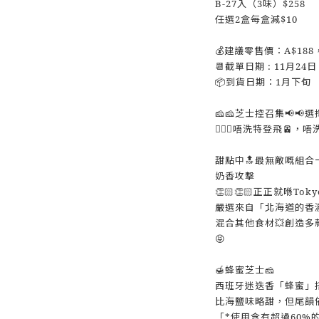
B-27入（3味）$258
任選2盒每盒減$10
💰建議零售價：A$188，
📆截單日期 : 11月24日
📦到貨日期：1月下旬
🧀🧀芝士控召集📢📢選
🙅🏻‍♀唔洗特登飛🚈
甜點中🔝最無敵嘅組合一
奶香攻擊
👏🏻👏🏻正正就喺Tokyo
嚴選來自「北海道的香
混合其他食材💥創造多
😝
🍯蜂蜜芝士🧀
西班牙迷迭香「蜂蜜」
比海鹽味略甜，但尾韻
「*使用含有超過60%