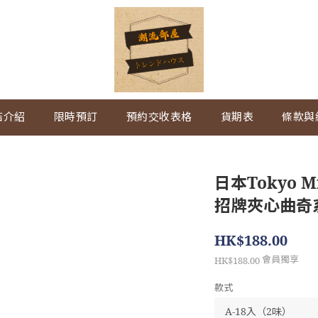
店介紹
限時預訂
預約交收表格
貨期表
條款與
日本Tokyo Mi
招牌夾心曲奇
HK$188.00
會員獨享
HK$188.00
款式