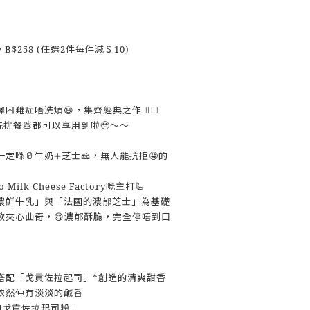
B$258 (任選2件每件減＄10)
擇困難症唔洗煩😆，集齊經典之作🙆🏻‍♀
，唔洗排餐💩都可以享用到啦🥹～～
定喺🥛牛奶➕芝士🧀，無人能抗拒🤤的
 Milk Cheese Factory嘅主打🦾
濃鮮牛乳」與「法國的濃郁芝士」為基礎
款夾心曲奇，😋濃郁酥脆，完全停唔到口
搭配「戈貢佐拉起司」*創造的清爽甜香
依然仲有淡淡的鹹香
的戈貢佐拉起司粉」