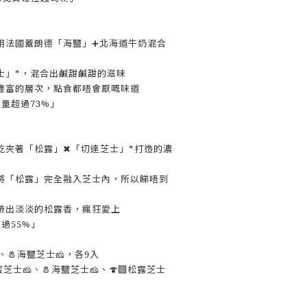
用法國蓋朗德「海鹽」➕北海道牛奶混合
士」*，混合出鹹甜鹹甜的滋味
豐富的層次，點食都唔會厭嘅味道
量超過73%」
乾夾著「松露」✖「切達芝士」*打造的濃
將「松露」完全融入芝士內，所以睇唔到
帶出淡淡的松露香，瘋狂愛上
過55%」
、🧂海鹽芝士🧀，各9入
蜜芝士🧀、🧂海鹽芝士🧀、🍄‍🟫松露芝士