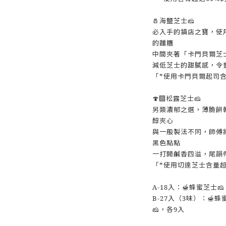
🧂海鹽芝士🧀
必入手的鎮店之寶，使
的麵糰
中間夾著「卡門貝爾芝
減低芝士的甜膩感，令
「*使用卡門貝爾起司含
🍄‍🟫松露芝士🧀
另類濃郁之選，薄脆餅
醇夾心
與一般製法不同，師傅
黑色點點
一打開鹹香四溢，尾韻
「*使用切達芝士含量超
A-18入：🍯蜂蜜芝士
B-27入（3味）：🍯蜂
🧀，各9入