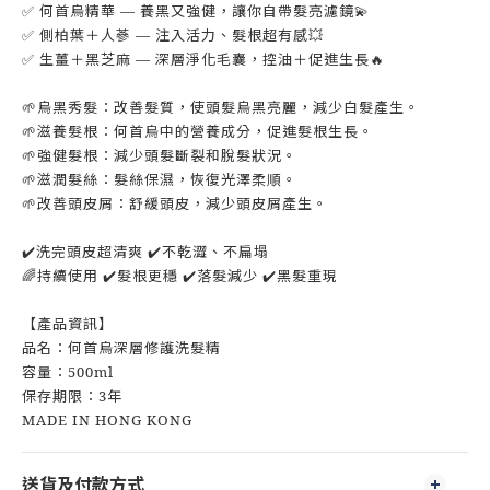
✅ 何首烏精華 — 養黑又強健，讓你自帶髮亮濾鏡💫
✅ 側柏葉＋人蔘 — 注入活力、髮根超有感💥
✅ 生薑＋黑芝麻 — 深層淨化毛囊，控油＋促進生長🔥
🌱烏黑秀髮：改善髮質，使頭髮烏黑亮麗，減少白髮產生。
🌱滋養髮根：何首烏中的營養成分，促進髮根生長。
🌱強健髮根：減少頭髮斷裂和脫髮狀況。
🌱滋潤髮絲：髮絲保濕，恢復光澤柔順。
🌱改善頭皮屑：舒緩頭皮，減少頭皮屑產生。
✔️洗完頭皮超清爽 ✔️不乾澀、不扁塌
🌈持續使用 ✔️髮根更穩 ✔️落髮減少 ✔️黑髮重現
【產品資訊】
品名：何首烏深層修護洗髮精
容量：500ml
保存期限：3年
MADE IN HONG KONG
送貨及付款方式