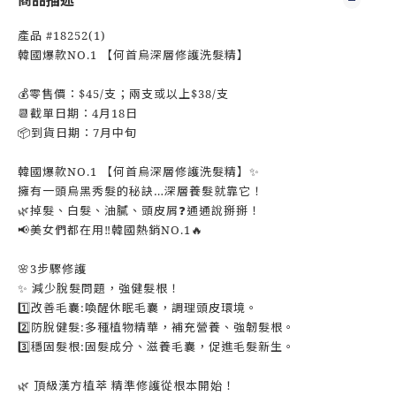
商品描述
產品 #18252(1)
韓國爆款NO.1 【何首烏深層修護洗髮精】
💰零售價：$45/支；兩支或以上$38/支
📆截單日期：4月18日
📦到貨日期：7月中旬
韓國爆款NO.1 【何首烏深層修護洗髮精】✨
擁有一頭烏黑秀髮的秘訣…深層養髮就靠它！
🌿掉髮、白髮、油膩、頭皮屑❓通通說掰掰！
📢美女們都在用‼️韓國熱銷NO.1🔥
🌸3步驟修護
✨ 減少脫髮問題，強健髮根！
1️⃣改善毛囊:喚醒休眠毛囊，調理頭皮環境。
2️⃣防脫健髮:多種植物精華，補充營養、強韌髮根。
3️⃣穩固髮根:固髮成分、滋養毛囊，促進毛髮新生。
🌿 頂級漢方植萃 精準修護從根本開始！