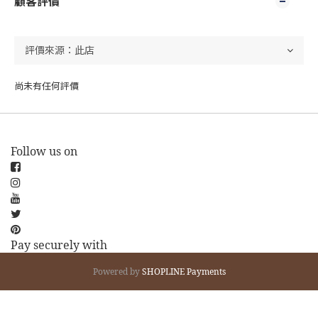
顧客評價
尚未有任何評價
Follow us on
Pay securely with
Powered by
SHOPLINE Payments