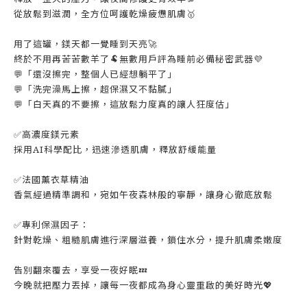
從放鬆到滋潤，全方位呵護乾燥疲憊肌膚🥇
用了這罐，鎂天都一覺睡到天亮🚀
終於不用再苦苦數羊了🐏無數用戶評為睡前必備秘密武器💜
💬「還沒擦完，整個人已經想躺平了」
💬「洗完澡馬上擦，超保濕又不黏膩」
💬「白天真的不要擦，這放鬆力度真的讓人狂度估」
✅高濃度鎂元素
採用AI科學配比，迅速滲透肌膚，釋放舒緩能量
✅法國薰衣草精油
香氣經過精準調和，宛如午夜森林般的寧靜，讓身心徹底放鬆
✅專利保濕因子：
針對乾燥、粗糙肌膚進行深層滋養，鎖住水分，提升肌膚柔嫩度
告別翻來覆去，享受一夜好眠💤
今晚就把壓力丟掉，讓每一夜都成為身心靈重啟的美好時光💖