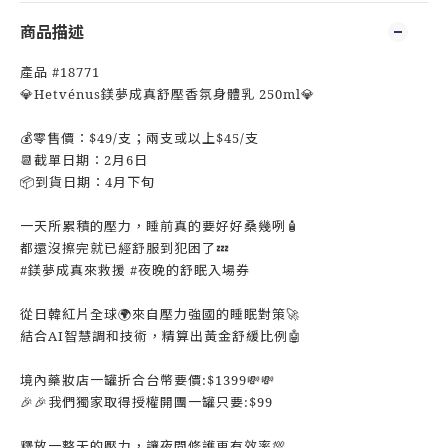
商品描述
產品 #18771
💎Hetvénus鎂夢成真舒壓香氛身體乳 250ml💎
💰零售價：$49/支；兩支或以上$45/支
📆截單日期：2月6日
📦到貨日期：4月下旬
一天所累積的壓力，睡前真的要好好桑幾咧🧴
都還沒擦完就已經舒服到犯困了💤
#鎂夢成真來救援 #夜晚的舒眠入場券
從日韓紅片全球🌍來自壓力強國的睡眠對策🚀
結合AI智慧調和技術，精算出黃金舒緩比例🤖
境內藥妝店一罐折合台幣要價:$1399💸💸
🎉🎉我們獨家取得授權開團一罐只要:$99
釋放一整天的壓力，讓夜間修護更有效率💯