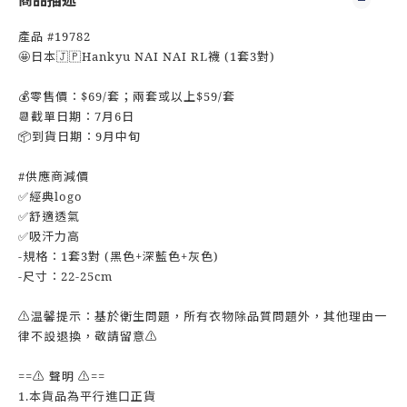
商品描述
產品 #19782
🤩日本🇯🇵Hankyu NAI NAI RL襪 (1套3對)
💰零售價：$69/套；兩套或以上$59/套
📆截單日期：7月6日
📦到貨日期：9月中旬
#供應商減價
✅經典logo
✅舒適透氣
✅吸汗力高
-規格：1套3對 (黑色+深藍色+灰色)
-尺寸：22-25cm
⚠️温馨提示：基於衛生問題，所有衣物除品質問題外，其他理由一
律不設退換，敬請留意⚠️
==⚠️ 聲明 ⚠️==
1.本貨品為平行進口正貨