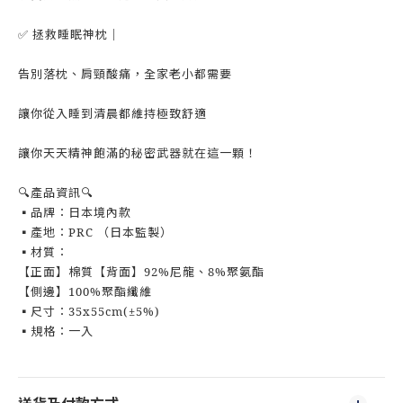
✅ 拯救睡眠神枕｜
告別落枕、肩頸酸痛，全家老小都需要
讓你從入睡到清晨都維持極致舒適
讓你天天精神飽滿的秘密武器就在這一顆！
🔍️產品資訊🔍️
▪️品牌：日本境內款
▪️產地：PRC （日本監製）
▪️材質：
【正面】棉質【背面】92%尼龍、8%聚氨酯
【側邊】100%聚酯纖維
▪️尺寸：35x55cm(±5%)
▪️規格：一入