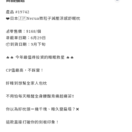
商品描述
產品 #19742
❤️日本🇯🇵Nerua微粒子減壓涼感舒眠枕
💰零售價：$168/個
📆截單日期：6月29日
📦到貨日期：9月下旬
🔥🔥 今年最值得投資的睡眠救星 🔥🔥
CP值最高，不踩雷！
好睡到想幫全家人包枕
不用怕每天睡醒全身腰酸背痛超痛苦‼️
你以為好枕頭＝幾千塊、睡久變扁塌？❌
這款直接打破你的刻板印象！