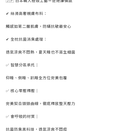
🇯🇵 日本職人極致工藝＝拒絕廉價感
✔ 絲滑高奢親膚布料：
觸感如第二層肌膚，防蟎抗敏最安心
✔ 全枕抗菌消臭處理：
透氣涼爽不悶熱，夏天睡也不滋生細菌
✅ 智慧分區承托｜
仰睡、側睡、趴睡全方位完美包覆
✅ 核心零壓釋壓｜
完美契合頭頸曲線，徹底釋放整天壓力
✅ 會呼吸的材質｜
抗菌防臭黑科技，透氣涼爽不悶痘