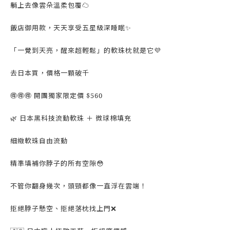
躺上去像雲朵溫柔包覆☁️
飯店御用款，天天享受五星級深睡眠✨
「一覺到天亮，醒來超輕鬆」的軟珠枕就是它💜
去日本買，價格一顆破千
🉐️🉐️🉐️ 開團獨家限定價 $560
🌿 日本黑科技流動軟珠 ＋ 微球棉填充
細緻軟珠自由流動
精準填補你脖子的所有空隙😳
不管你翻身幾次，頭頸都像一直浮在雲端！
拒絕脖子懸空、拒絕落枕找上門❌