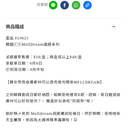
分享到
商品描述
產品 #19625
韓國🇰🇷MellDream面膜系列
💰建議零售價：$58/盒；兩盒或以上$48/盒
📆截單日期：6月6日
📦到貨日期：8月中旬
【韓女熬夜皮膚都仲可以透亮發光嘅㊙️MELLDREAM】
之前睇韓劇成日都好納悶，點解佢哋通宵K歌、趕稿，第日醒返皮
膚仲可以好到發光？✨ 簡直好似食咗“防腐劑”咁！
剛好喺🦐見到 Melldream我連續試咗幾日，終於明晒：佢哋唔係
天生麗質，係因為太識得精準護膚啦！🤫