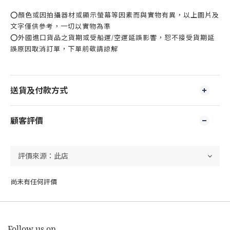
⭕顏色或因拍攝器材或顯示螢幕等因素而與實物有異，以上圖片及
文字僅供參考，一切以實物為準
⭕外國進口貨品之貨期或受船運/空運延誤影響，恕不接受貨期延
誤原因取消訂單，下單前敬請諒解
送貨及付款方式
顧客評價
尚未有任何評價
Follow us on