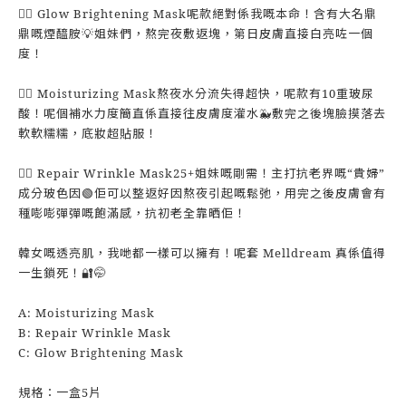
👉🏻 Glow Brightening Mask呢款絕對係我嘅本命！含有大名鼎
鼎嘅煙醯胺💡姐妹們，熬完夜敷返塊，第日皮膚直接白亮咗一個
度！
👉🏻 Moisturizing Mask熬夜水分流失得超快，呢款有10重玻尿
酸！呢個補水力度簡直係直接往皮膚度灌水🐳敷完之後塊臉摸落去
軟軟糯糯，底妝超貼服！
👉🏻 Repair Wrinkle Mask25+姐妹嘅剛需！主打抗老界嘅“貴婦”
成分玻色因🟢佢可以整返好因熬夜引起嘅鬆弛，用完之後皮膚會有
種嘭嘭彈彈嘅飽滿感，抗初老全靠晒佢！
韓女嘅透亮肌，我哋都一樣可以擁有！呢套 Melldream 真係值得
一生鎖死！🔐🤭
A: Moisturizing Mask
B: Repair Wrinkle Mask
C: Glow Brightening Mask
規格：一盒5片