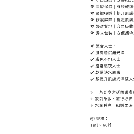
💖 深層保濕｜舒緩乾
💖 緊緻彈嫩｜提升肌
💖 修護屏障｜穩定肌
💖 輕盈質地｜容易吸
💖 獨立包裝｜方便攜
🌟 適合人士：
✔️ 肌膚暗沉無光澤
✔️ 膚色不均人士
✔️ 經常熬夜人士
✔️ 乾燥缺水肌膚
✔️ 想提升肌膚光澤感人
✨ 一片即享宮廷級護膚
✨ 妝前急救、旅行必備
✨ 水潤透亮、細嫩柔滑
📦 規格：
1ml × 60片