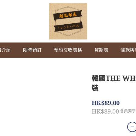
店介紹
限時預訂
預約交收表格
貨期表
條款與
韓國THE W
裝
HK$89.00
HK$89.00
會員獨享