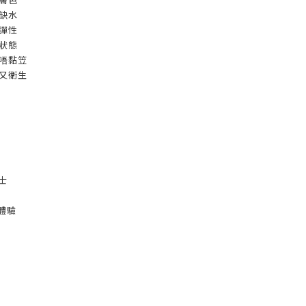
燥缺水
膚彈性
膚狀態
收唔黏笠
帶又衛生
士
體驗