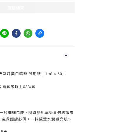
販售結束
O天氣丹美白精華 試用裝｜1ml × 60片
；兩套或以上$83/套
 一片細細包裝，隨時隨地享受貴婦級護膚
、急救護膚必備，一抹感受水潤透亮肌✨
沉膚色