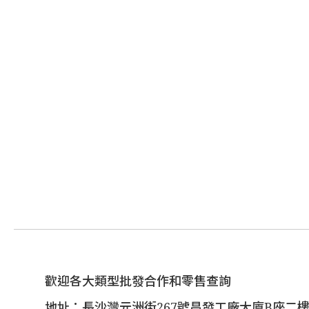
歡迎各大類型批發合作和零售查詢
地址：長沙灣元洲街267號昌發工廠大廈B座二樓(1/