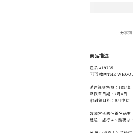
分享到
商品描述
產品 #19735
🇰🇷 韓國THE WHO
💰建議零售價：$89/套
📆截單日期 : 7月4日
📦到貨日期：9月中旬
韓國宮廷級保養名品💖
體驗！旅行✈️、熬夜
💖 淨白透亮｜改善暗